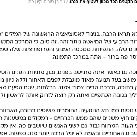
/
ם הקטנים הכל מכוון לעטוף את הנהג
ניר בן טובים, קינן כהן
 לא תראו הרבה. בניגוד לאסוציאציה הראשונה של המילים 
ור הרביעי של המיאטה נותר זהה. זה טוב, כי המרכב המקו
ים שלה. התפיחות ממכסה המנוע והפרופורציות שלה שמו
סר פה ברור - אתה במרכז התמונה.
ה גם כאשר אתה מתיישב בפנים, נכון, מתיחת הפנים הוסיפ
 מושב בעל תנועה מאוד מוגבלת לפנים ולאחור וללא כיוון ג
 בתוכה, נכרכת סביבו צמוד צמוד. הדלתות, שגם הפעם מצו
ליך בגובה הכתפיים ואתה רק רוצה לזרוק אותה לראשון ול
ש זוטות כמו תא הנוסעים. החומרים פשוטים ברובם, האבזור ס
וקים חוץ משניים שהם ממש הכרחיים - רמקולים במשענות
 העור. המרווח גבולי גם לשני האנשים שיושבים פה, אין מ
בים האחוריים ובאמת לא יכיל הרבה יותר מזוג כפפות. אפי