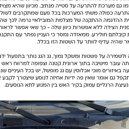
ו גם מערכת להתרעה על סטייה מנתיב. מכיוון שהיא מצוידת
תרעה כפולה משתי המערכות בכל פעם שמתקרבים לשוליים
נית ההדגמה ההתקנה של מצלמת המובילאיי גרמה לכך ש
נית הצידה ללא אפשרות כיוון שלה - כך שאי אפשר לראות
קיבלתם חולירע. ממאזדה נמסר כי העניין נפתר עם התקנה
ר שהיה עדיף לוותר על השטות הזו בכלל.
ולשמירה על פשטות ומשקל נמוך, גג הגג נותר בתפעול ידנ
ה עובר מישיבה בתוך ארונית קטנה וצפופה למרווח ראש בל
עה באיזורים מוכי אכלוסין עם גג מופשל, יש בכל העיניים ש
קפל גם אומר שאין פה ידיות אחיזה לנוסע שיצטרך לקבע א
 נעיצת הרגליים עמוק בקיר האש בין המנוע לתא הנוסעים.