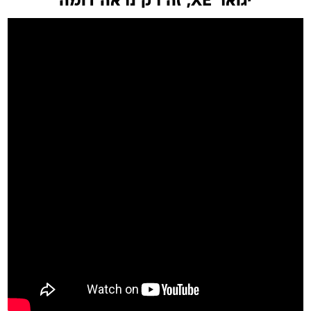
יגואר XE, זה רק נראה דומה