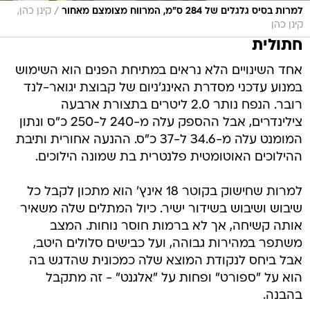
/
למרות בסיס גלגלים של 284 ס"מ, המרווח מצומצם מאחור
קינן כהן,
קינן כהן
חתולית
אחד השינויים הלא נראים במתיחת הפנים הוא השימוש
במנוע עדכני מסדרת האינג'ניום של קבוצת יגואר-לנד
רובר. הנפח נותר 2.0 ליטרים בתצורת ארבעה
צילינדרים, אבל ההספק עלה מ-240 ל-250 כ"ס ונתון
המומנט עלה מ-34.6 ל-37 כ"ס. ההנעה אחורית ותיבת
ההילוכים האוטומטית פלנטרית בת שמונה הילוכים.
למרות שחישוק בקוטר 18 אינץ' הוא מתכון לקבל כל
שיבוש ושיבוש בשידור ישיר. כיול המתלים שלה משאיר
אותה קשיחה, אך לא ברמות חוסר נוחות. המצב
משתפר במהירות גבוהה, ועל כבישים סלולים היטב,
אבל ביחס לנקודת המוצא שלה כמכונית שהדגש בה
הוא על "ספורט" ופחות על "אלגנט" - זה מתקבל
בהבנה.