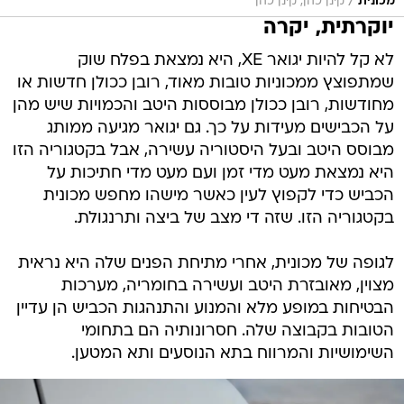
/
מכונית
קינן כהן, קינן כהן
יוקרתית, יקרה
לא קל להיות יגואר XE, היא נמצאת בפלח שוק
שמתפוצץ ממכוניות טובות מאוד, רובן ככולן חדשות או
מחודשות, רובן ככולן מבוססות היטב והכמויות שיש מהן
על הכבישים מעידות על כך. גם יגואר מגיעה ממותג
מבוסס היטב ובעל היסטוריה עשירה, אבל בקטגוריה הזו
היא נמצאת מעט מדי זמן ועם מעט מדי חתיכות על
הכביש כדי לקפוץ לעין כאשר מישהו מחפש מכונית
בקטגוריה הזו. שזה די מצב של ביצה ותרנגולת.
לגופה של מכונית, אחרי מתיחת הפנים שלה היא נראית
מצוין, מאובזרת היטב ועשירה בחומריה, מערכות
הבטיחות במופע מלא והמנוע והתנהגות הכביש הן עדיין
הטובות בקבוצה שלה. חסרונותיה הם בתחומי
השימושיות והמרווח בתא הנוסעים ותא המטען.