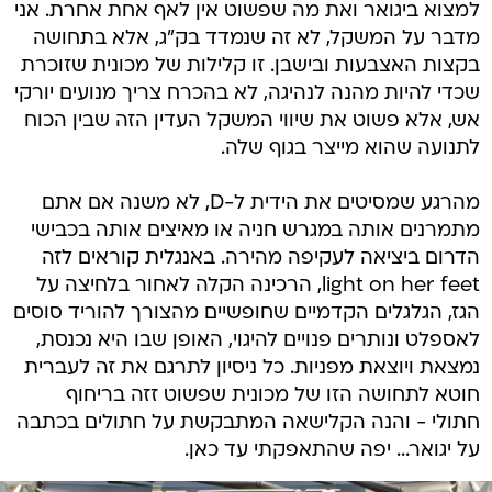
למצוא ביגואר ואת מה שפשוט אין לאף אחת אחרת. אני
מדבר על המשקל, לא זה שנמדד בק"ג, אלא בתחושה
בקצות האצבעות ובישבן. זו קלילות של מכונית שזוכרת
שכדי להיות מהנה לנהיגה, לא בהכרח צריך מנועים יורקי
אש, אלא פשוט את שיווי המשקל העדין הזה שבין הכוח
לתנועה שהוא מייצר בגוף שלה.
מהרגע שמסיטים את הידית ל-D, לא משנה אם אתם
מתמרנים אותה במגרש חניה או מאיצים אותה בכבישי
הדרום ביציאה לעקיפה מהירה. באנגלית קוראים לזה
light on her feet, הרכינה הקלה לאחור בלחיצה על
הגז, הגלגלים הקדמיים שחופשיים מהצורך להוריד סוסים
לאספלט ונותרים פנויים להיגוי, האופן שבו היא נכנסת,
נמצאת ויוצאת מפניות. כל ניסיון לתרגם את זה לעברית
חוטא לתחושה הזו של מכונית שפשוט זזה בריחוף
חתולי - והנה הקלישאה המתבקשת על חתולים בכתבה
על יגואר... יפה שהתאפקתי עד כאן.