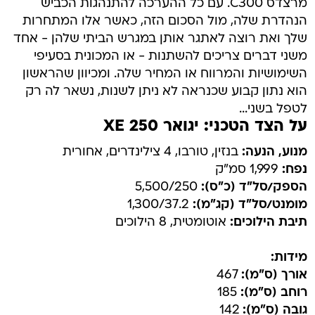
מרצדס C300. עם כל ההערכה להתנהגות הכביש
הנהדרת שלה, מול הסכום הזה, כאשר אלו המתחרות
שלך ואת רוצה לאתגר אותן במגרש הביתי שלהן - אחד
משני דברים צריכים להשתנות - או המכונית בסעיפי
השימושיות והמרווח או המחיר שלה. ומכיוון שהראשון
הוא נתון קבוע שכנראה לא ניתן לשנות, נשאר לה רק
לטפל בשני...
על הצד הטכני: יגואר XE 250
מנוע, הנעה:
בנזין, טורבו, 4 צילינדרים, אחורית
נפח:
1,999 סמ"ק
הספק/סל"ד (כ"ס):
5,500/250
מומנט/סל"ד (קג"מ):
1,300/37.2
תיבת הילוכים:
אוטומטית, 8 הילוכים
מידות:
אורך (ס"מ):
467
רוחב (ס"מ):
185
גובה (ס"מ):
142