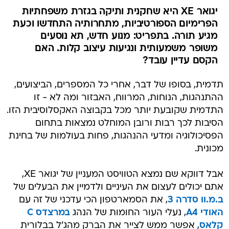
יגואר XE היא שחקנית ותיקה בגזרת משפחתיות
הפרימיום הספורטיביות, מתחרותיה התחדשו וכעת
מגיע תורה. בתפריט: מנוע חדש, תא נוסעים
משופר משמעותית ונגיעות עיצוב קלות. האם
הקסם עדיין עובד?
תדמית, בסופו של דבר, אחרי כל המספרים, הביצועים,
ההתנהגות, הנוחות, המרווח, האבזור ומה לא - זו
התדמית שקובעת יותר מכל בקבוצה האקסלוסיבית הזו.
הסיבות לכך רבות ורובן המוחלט נמצאות בתחום
הפסיכולוגיה ומדעי ההנהגות, פחות בעולמות של בחינת
מכונית.
אבל דווקא שם נמצא הטוויסט המעניין של יגואר XE,
אתם יכולים לעצום את העיניים ולדמיין את הבעלים של
ב.מ.וו סדרה 3
, את הסמארטפון הכי עדכני של זה עם
האודי A4
, נעלי העור החומות של הנהג
במרצדס C
קלאס
, אפשר ממש לצייר את הברק מהג'ל בבלורית