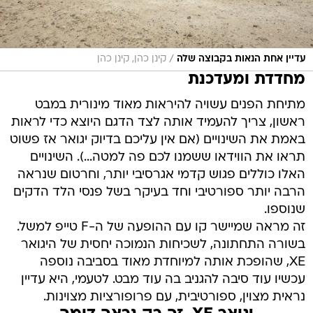
/
עדיין אחת הנאות בקבוצה שלה
קינן כהן, קינן כהן
מחדדת ומעדכנת
מתיחת הפנים עשויה להיראות מאוד מינורית במבט
ראשון, צריך להעמיד אותה לצד הדגם היוצא כדי לראות
באמת את השינויים (אם אין עליכם בדיוק יגואר אז פשוט
תראו את הווידאו ששמנו לכם פה למטה...). השינויים
האלו כוללים פגוש קדמי אגרסיבי יותר, וחרטום שנראה
הרבה יותר ספורטיבי וחד בעיקר בשל פנסי הלד הדקים
שנוספו.
זה מראה שמיישר קו עם ההופעה של ה-F טייפ למשל.
בשורה התחתונה, לשכיחות הנמוכה יחסית של היגואר
XE, שהופכת אותה למיוחדת מאוד בסביבה נוספה
עכשיו עוד סיבה להגניב בה עוד מבט. לטעמי, היא עדיין
נראית מצוין, ספורטיבית, עם פרופורציות מצוינות.