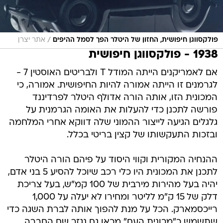
/
פולקסווגן חיפושית, החזון של היטלר הפך לסמל ההיפים
אתר יצרן
1938 - פולקסווגן חיפושית
אם לאמריקנים הייתה המודל T ולבריטים האוסטין 7 -
לגרמנים זו הייתה אמורה להיות החיפושית. אמורה, כי
המכונית הזו, אותה הורה אדולף היטלר לפרדיננד
פורשה לתכנן כדי להעלות את האומה הגרמנית על
גלגלים הגיעה לייצור ההמוני שלה דווקא אחרי המלחמה
ובזכות התעקשותו של קצין בריטי בכלל.
ההנחיה המקורית וקווי היסוד על פיהם הורה היטלר
לתכנן את המכונית היו כלי רכב שיוכל להסיע 5 בני אדם,
יהיה בעל מהירות מירבית של 100 קמ"ש, בעל צריכת
דלק של 15 ק"מ לליטר ומחירו לא יעלה על 1,000
רייכסמארק. הכל על מנת להפוך אותה לברת השגה כדי
שתשמש כ"מכונית העם" מכאן גם נגזר שם החברה