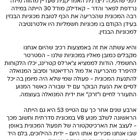
לפני שהפכה ליצרנית האמריקנית שעדיין מהווה מילה
נרדפת לפאר והדר - קאדילק מודל 30 הייתה במידה
רבה המכונית שהכריעה את הכף לטובת מכוניות הבנזין
בעידן הקודם בו מכוניות חשמליות היו אלטרנטיבה
למכוניות הבנזין.
והיא עשתה את זה באמצעות רכיב שהיום אנחנו
מקבלים כמובן מאליו במכוניות שלנו - הסטרטר
החשמלי. הודות לממציא צ'ארלס קטרינג, יכלו הלקוחות
להיפרד מהכריעה אל מול הרדיאטור וסיבוב המנואלה
להתנעת המכונית - פעולה שמי שלא היה מיומן בה יכל
לסיים את הנעת הבוקר עם יד שבורה כאשר המנוע
התעורר לחיים ו"זרק" את ידית המנואלה בעוצמה.
ארבע שנים אחר כך עם הטייפ 53 היא גם הייתה
הראשונה לשלב מנוע V8 במכונית סדרתית וחשוב מכך
- לעצב את הארכיטקטורה של תפעול המכונית באופן
שבו אנחנו מכירים אותו היום - ידית ההילוכים, בלם היד