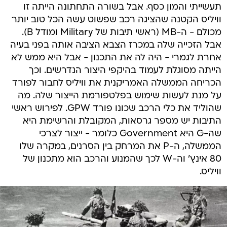
תעשייתי והמון כסף. אבל בשורה התחתונה הייתה זו
וויליס הקטנה שהציגה רכב שפשוט עשה הכל טוב יותר
מכולם - ה-MB (ראשי תיבות של Military ומודל B).
אבל הזכייה שלה במכרז הצבא הציבה אותה בפני בעיה
אחרת לגמרי - היה לה את התכנון - אבל היא ממש לא
הייתה מסוגלת לעמוד בהיקפי היצור הנדרשים. וכך
הכריחה הממשלה האמריקנית את וויליס לחבור לפורד
על מנת לעשות שימוש בפלטפורמת הייצור שלה. מה
שהוליד את כלי הרכב שכונו פורד GPW. לפירוש ראשי
התיבות יש מספר גרסאות, המקובלת והרשימת היא
שה-G היא Government כלומר - ייצור לצרכי
הממשלה, ה-P את המרחק בין הסרנים, במקרה שלו
80 אינץ' וה-W לכך שהמנוע והרכב הוא מתכנון של
וויליס.