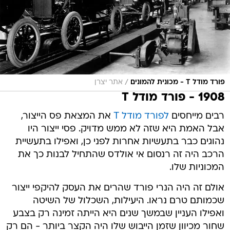
/
פורד מודל T - מכונית להמונים
אתר יצרן
1908 - פורד מודל T
רבים מייחסים
לפורד מודל T
את המצאת פס הייצור,
אבל האמת היא שזה לא ממש מדויק. פסי ייצור היו
נהוגים כבר בתעשיות אחרות לפני כן, ואפילו בתעשיית
הרכב היה זה רנסום אי אולדס שהתחיל לבנות כך את
המכוניות שלו.
אולם זה היה הנרי פורד שהרים את העסק להיקפי ייצור
שכמותם טרם נראו. היעילות, השכלול של השיטה
ואפילו העניין שבמשך שנים היא הייתה זמינה רק בצבע
שחור מכיוון שזמן הייבוש שלו היה הקצר ביותר - הם רק