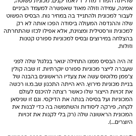
שהייתה הפורד מודל T לאמריקנים. מכונית פשוטה,
אמינה, עמידה וזולה מאוד שאפשרה למעמד הביניים
לעבור למכונית ולהתנייד בה במחיר נוח. הבסיס הפשוט
שלה וההנדסה המעולה ביסודה הפכו אותה לא רק
למכונית וורסטילית ומצוינת, אלא אפילו לכזו שהתחרתה
בהצלחה במירוצים ובסיס למכוניות ספורט קטנות
וזולות.
זה היה הבסיס ממנו התחילה יגואר בגלגול שלה לפני
שעברה לייצר מכוניות ספורט יוקרתיות. זו שבה קולין
צ'פמן מלוטוס עשה את צעדיו הראשונים בהבנה של
בניית מכוניות מירוץ. היא הייתה התכנון שב.מ.וו רכשה
את זכויות הייצור שלו כאשר רצתה להיכנס לעולם
המכוניות ועל בסיסה בנתה את הדיקסי. וגם זו שניסאן
לקחה, פירקה ליסודות והשתמשה בה כדי לבנות את
המכונית הראשונה שלה (רק בלי לקנות את זכויות
היוצרים...).