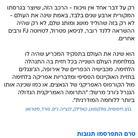
רק על דבר אחד אין וויכוח - הרכב הזה, שיוצר בגרסתו
המקורית ארבע שנים בלבד, באמת שינה את העולם -
לא רק בזה שהוליד מושג ומותג שלם, לא רק שהיה
ההשראה ללנד רובר, לניסאן פטרול, לטויוטה FJ ורבים
אחרים.
הוא שינה את העולם בתפקיד המכריע שהיה לו
במלחמת העולם השנייה בכל חזית בה התנהלה
הלחימה. מכבישיה הכפריים של אירופה, הג'ונגלים
בחזית האוקיינוס הפסיפי ומדבריות אפריקה בלחימה
מול הקורפוס האפריקני של הנאצים. או כמו שכינה אותו
הגנרל ג'ורג' מרשל: "התרומה האמריקנית הגדולה
ביותר ללוחמה המודרנית".
בנץ
חיפושית
פולקסווגן
קאדילק
לנצ'יה
ג'יפ
פורד
סיטרואן
טרם התפרסמו תגובות