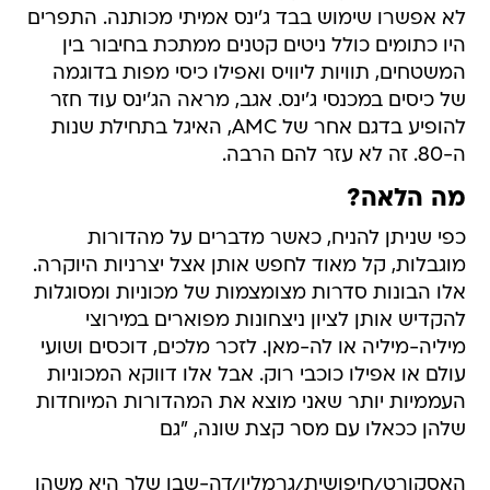
לא אפשרו שימוש בבד ג'ינס אמיתי מכותנה. התפרים
היו כתומים כולל ניטים קטנים ממתכת בחיבור בין
המשטחים, תוויות ליוויס ואפילו כיסי מפות בדוגמה
של כיסים במכנסי ג'ינס. אגב, מראה הג'ינס עוד חזר
להופיע בדגם אחר של AMC, האיגל בתחילת שנות
ה-80. זה לא עזר להם הרבה.
מה הלאה?
כפי שניתן להניח, כאשר מדברים על מהדורות
מוגבלות, קל מאוד לחפש אותן אצל יצרניות היוקרה.
אלו הבונות סדרות מצומצמות של מכוניות ומסוגלות
להקדיש אותן לציון ניצחונות מפוארים במירוצי
מיליה-מיליה או לה-מאן. לזכר מלכים, דוכסים ושועי
עולם או אפילו כוכבי רוק. אבל אלו דווקא המכוניות
העממיות יותר שאני מוצא את המהדורות המיוחדות
שלהן ככאלו עם מסר קצת שונה, "גם
האסקורט/חיפושית/גרמלין/דה-שבו שלך היא משהו