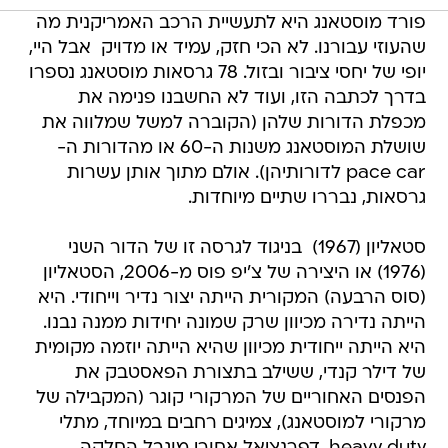
פורד מוסטאנג היא לתעשיית הרכב האמריקנית מה
שהעוזי עבורנו. לא הכי חזק, עמיד או מדויק  אבל היי,
יופי של יחסי ציבור ובזול. 78 גרסאות מוסטאנג נספרו
בדרך לכתבה הזו, ועוד לא החשבנו פנימה את
מכפלת הדורות שלהן (הקוברה למשל שמלווה את
שושלת המוסטאנג משנות ה-60 או מהדורות ה-
pace car לדורותיהן). אולם מתוך אותן עשרות
גרסאות, נבררו שתיים מיוחדות.
סטאליון (1967)  בניגוד לגרסה זו של הדור השני
(1976) או היצירה של צ'יפ פוס מ-2006, הסטאליון
(סוס הרבעה) המקורית הייתה יצור נדיר וייחודי. היא
הייתה נדירה מכיוון שרק שמונה יחידות ממנה נבנו.
היא הייתה ייחודית מכיוון שהיא הייתה יוזמה מקומית
של דילר קנדי, ששילב בתצורת הפאסטבק את
הפנסים האחוריים של המרקורי קוגר (המקבילה של
מרקורי למוסטאנג), צמיגים רחבים במיוחד, מתלי