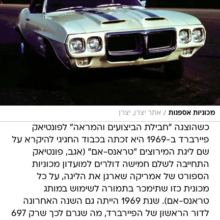
/
מכוניות אספנות
אתר יצרן, יצרן
כשהוצגה "חבילת הביצועים והמראה" לפונטיאק
פיירברד ב-1969 היא זכתה בכבוד החגיגי להיקרא על
שם ליגת המירוצים "טראנס-אם" (אגב, פונטיאק
התחייבה לשלם חמישה דולרים למועדון מכוניות
הספורט של אמריקה שארגן את הליגה, על כל
מכונית כזו שתימכר בתמורה לשימוש במותג
טראנס-אם). שנת 1969 הייתה גם השנה האחרונה
לדור הראשון של הפיירברד, מה שגרם לכך שרק 697