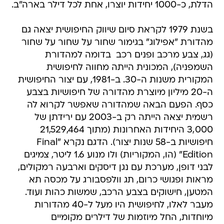
הדלת, כ-1000 יחידות יוצרו, אחת לכל דילר בארה"ב.
בשנת 1979 לקראת סיום שיווק החיפושית יצאה גם
מהדורת "אפילוג" בגימור שחור על שחור על שחור
(גג, צבע מרכב ופנים רכב  בדומה למהדורת
השמפניה), המכונית הייתה מחווה לחיפושית
המקורית משנות ה-30. ב-1981, עם יצור החיפושית
ה-20 מיליון מיוצרת מהדורה של חיפושיות בצבע
כסף. הפעם הבאה שמהדורה שאפשר לקרוא לה
רשמית יצאה הייתה רק ב-2003 עם ירידתן של
3,000 היחידות האחרונות (מתוך 21,529,464
חיפושיות ב-58 שנות יצור). הדגם נקרא "Final
Edition" (הו, המקוריות) ולו מנוע 1.6 ליטר, צמיגים
לבני דופן, מערכת עם נגן דיסקים וארבעה רמקולים,
מראות ופגושי כרום, תג וולפסבורג על מכסה תא
המטען, חישוקים בצבע הרכב, שמשות כהות ועוד.
מעבר לאלו, לחיפושית היו מעל ל-40 מהדורות
מיוחדות, החל מיוזמות של דילרים מקומיים