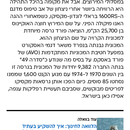
במסלולי המירוצים. אבל את מקומה בהיכל התהילה
היא הרוויחה ביושר אחרי ניצחון של אב טיפוס מדגם
ה-1600RS בראלי לונדון-מקסיקו, כשמאחורי ההגה
האנו מיקולה הפיני. על שם המירוץ חוצה האוקיינוס
בן 25,700 הק"מ, הוציאה פורד גרסה מיוחדת
למכונית הקרויה על שם הניצחון ההוא.
המכונית נבנתה בנפרד משאר דגמי האסקורט
במפעל חטיבת המכוניות המתקדמות (AVO) של
פורד באסקס. על בסיס מה שנודע כ"סדרה 49"
בנתה החברה 9,382 יחידות של המכונית בגרסה זו
בין השנים 1970 ל-1974 עם מנוע הקנט 1,600 שממנו
נסחטו 85 סוסים. כיום הפכו אותן גרסאות מקסיקו
לפריטים מבוקשים, שסביבם תעשיית רפליקות ענפה,
אפילו כאן בישראל.
עוד בוואלה
הלוואה לחינוך: איך להשקיע בעתיד