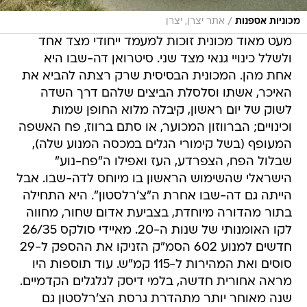
/
מכוניות אספנות
אתר יצרן, יצרן
מעט מאוד מכונית זוכות למעמד ייחודי מצד אחד
ולשלל כינויי גנאי מצד שני. סיטרואן דה-שבו היא
אחת מהן. המכונית הבסיסית שרק רצתה להביא את
האיכר, אשתו וסלסלת הביצים שלהם דרך השדה
לשוק של יום ראשון, קיבלה מלוא החופן שמות
וכינויים; הברווזון המכוער, או סתם ברווז, פח האשפה
המעופף (בשל קימורי הגלים במכסה המנוע שלה),
שבלול הפח, הצפרדע, העז ואפילו ה"פח-נוע"
הישראלי שהשימוש הראשון בו מיוחס לדה-שבו. אבל
הייתה גם דה-שבו אחרת ה"צ'רלסטון". היא התחילה
בתור מהדורה מיוחדת, בצביעת אדום שחור, מחווה
לקו האומנותי של שנות ה-20. מאיידי סולקס 26/35
חדשים למנוע 602 הסמ"ק הזניקו את ההספק ל-29
סוסים ואת המהירות ל-115 קמ"ש. עוד תוספות היו
מראה אחורית חדשה, בלמי דיסק לגלגלים הקדמיים.
שנה מאוחר יותר מתהדרת גרסת הצ'רלסטון גם