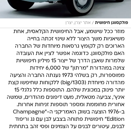
/
פולקסווגן חיפושית
אתר יצרן, יצרן
מוזר ככל שישמע, אבל החיפושית הקלאסית, אחת
משיאניות משך היצור ללא שינוי זכתה בחייה
הארוכים רק לקומץ גרסאות מיוחדות של החברה
האם פולקסווגן. כדוגמה אפשר לציין את העובדה
שלמרות שאבן הדרך של ייצור 15 מיליון חיפושיות
צוינה במהדורת "מרתון" של 6,000 יחידות
ממוספרות, רק בשלהי 1973 נענתה החברה והציעה
מהדורה מיוחדת (1303/big) ללקוחות שחיפשו קצת
יותר פינוק במכונית שלהם. התוספות כלל גלגלי 15
אינץ', צביעה מטאלית, מעט דיפונים מהודרים, שמשה
אחורית מחוממת ומספר תוספות זניחות אחרות.
ב-1976 הוצעה בשוק האמריקני ה-"Champagne
Edition" חיפושית פתוחה בצבע לבן עם גג וריפוד
לבנים, עיטורים לבנים על הצמיגים ופסי זהב בתחתית