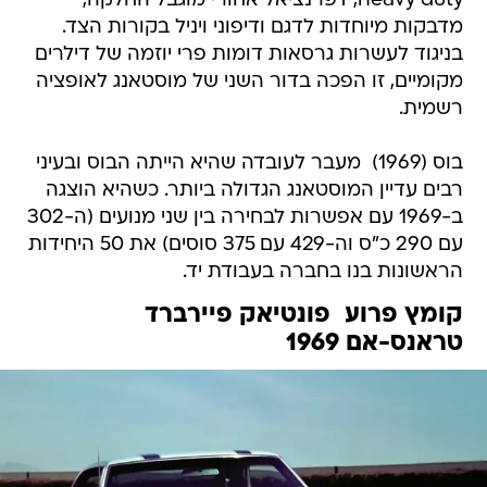
heavy duty, דפרנציאל אחורי מוגבל החלקה,
מדבקות מיוחדות לדגם ודיפוני ויניל בקורות הצד.
בניגוד לעשרות גרסאות דומות פרי יוזמה של דילרים
מקומיים, זו הפכה בדור השני של מוסטאנג לאופציה
רשמית.
בוס (1969)  מעבר לעובדה שהיא הייתה הבוס ובעיני
רבים עדיין המוסטאנג הגדולה ביותר. כשהיא הוצגה
ב-1969 עם אפשרות לבחירה בין שני מנועים (ה-302
עם 290 כ"ס וה-429 עם 375 סוסים) את 50 היחידות
הראשונות בנו בחברה בעבודת יד.
קומץ פרוע  פונטיאק פיירברד
טראנס-אם 1969