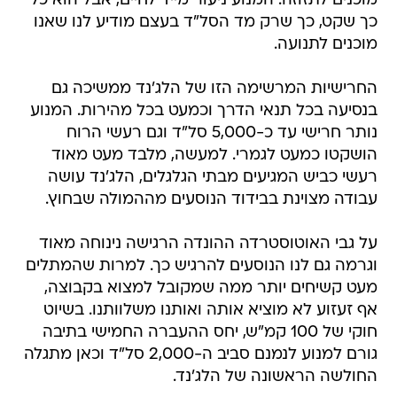
מוכנים לתזוזה. המנוע ניעור מייד לחיים, אבל הוא כל
כך שקט, כך שרק מד הסל"ד בעצם מודיע לנו שאנו
מוכנים לתנועה.
החרישיות המרשימה הזו של הלג'נד ממשיכה גם
בנסיעה בכל תנאי הדרך וכמעט בכל מהירות. המנוע
נותר חרישי עד כ-5,000 סל"ד וגם רעשי הרוח
הושקטו כמעט לגמרי. למעשה, מלבד מעט מאוד
רעשי כביש המגיעים מבתי הגלגלים, הלג'נד עושה
עבודה מצוינת בבידוד הנוסעים מההמולה שבחוץ.
על גבי האוטוסטרדה ההונדה הרגישה נינוחה מאוד
וגרמה גם לנו הנוסעים להרגיש כך. למרות שהמתלים
מעט קשיחים יותר ממה שמקובל למצוא בקבוצה,
אף זעזוע לא מוציא אותה ואותנו משלוותנו. בשיוט
חוקי של 100 קמ"ש, יחס ההעברה החמישי בתיבה
גורם למנוע לנמנם סביב ה-2,000 סל"ד וכאן מתגלה
החולשה הראשונה של הלג'נד.