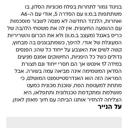
בניגוד גמור לתחרות בפלח מכוניות הסלון, בו
משתתפות ב.מ.וו עם הסדרה 5, אודי עם ה-A6
ואחרות, הלג'נד החדשה לא מנסה לשבור מוסכמות
עם ההופעה החיצונית. אין לה את משטחי הלהבה של
כריס באנגל (מעצב ב.מ.וו) ולא את הכרום והשריריות
המעוגלת של אודי. להיפך, כשמתבוננים בה מבחוץ,
קשה לשים את האצבע על ייחוד כל שהו; הפנסים
גדולים כשל כל היפניות, החישוקים אמנם מגיעים
במידה 17 אינטש אך הם חסרי ייחוד וגם תצורת
הסדאן המשמימה אינה מביאה עמה בשורה. אבל
המראה הזה הוא האנדרסטייטמנט המושלם, כי
מתחת למעטפת הפח, שוכנת מכונית כמעט
מושלמת ומתקדמת טכנולוגית ותתפלאו, היא
הצליחה להחזיר אותנו הביתה עם חיוך מאוזן לאוזן.
על הנייר