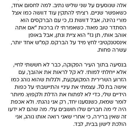
אלה שנוסעים על שני שליש נתיב. למה לחסום אחד,
כשאפשר שניים. רציתי להתקין עוד דוושה כמו אצל
מורי נהיגה, אבל דוושת גז, כי עם הברקסים הוא
הסתדר טוב מאוד. כשאמרתי לו ברכות "אם אתה
אוהב אותי, תן גז" הוא ציית ונתן, אבל באופן
אינסטנקטיבי לחץ מיד על הברקס. קמ"ש אחד יותר,
עשרה פחות.
בנסיעה בתוך העיר הפקוקה, כבר לא חששתי לחיי,
אלא ייחלתי למותי. לא קל לראות את אהובך, עם
הזרוע השרירית המקועקעת, ולגלות שהוא נוהג כמו
אישה בת 70. עצמתי את עיניי והתיישבתי על כפות
הידיים שלי, כדי לא לפתוח את הדלת ולקפוץ. מיותר
לומר שמאז, כשנסענו יחד, רק אני נהגתי. ולא אכפת
היה לי מה חברים שלו חושבים עלי. מה שהם לא ידעו
זה שאין ברירה, כי אחרי שאני רואה אותו נוהג, אני
הולכת לישון בבית, לבד.