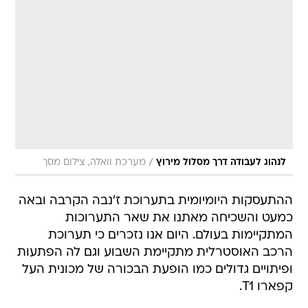
/
לנהוג לעבודה דרך מסלול מירוץ
מערכת וואלה, צילום מסך
ההתעסקות היומיומית בתערוכת ז'נבה הקרבה ובאה
כמעט והשכיחה מאתנו את שאר התערוכות
המתקיימות בעולם. היום אנו נזכרים כי תערוכת
הרכב האוסטרלית מתקיימת השבוע וגם לה הפתעות
ופיתויים גדולים כמו הופעת הבכורה של מכונית העל
קפארו T1.
חברת קפארו מפתחת טכנולוגיות ייצור רבות למגוון
ענפים החל בענף הרכב ועד לענף החלל וה-T1 היא