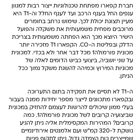
מעיין תצוגת יכולת לכך. שימוש נרחב בחומרים
מרוכבים מפחית משמעותית את משקלה והפועל
הישיר היוצא מכך הוא הפחתה משמעותית בצריכת
הדלק ובפליטת ה-CO. הקפארו T1 מזכירה יותר
מכונית פורמולה1 מכל דבר אחר ולא בכדי. למכונית
על שני יושביה, ביצועי כביש הדומים לאלה של
מכוניות המירוץ וכמיהה להשגת משקל נמוך ככל
הניתן.
ה-T1 לא תסיים את תפקידה בתום התערוכה
ובקפארו מתכוונים לייצר מספר יחידות ממנה בעבור
בעלי ממון שיכולים להרשות לעצמם להחזיק במכונית
שביצועיה קרובים לשל מכונית פורמולה1. כמה
קרובים? המהירות המקסימלית אליה ניתן להגיע
נושקת ל-320 קמ"ש ועם אלמנטים אירודינמיים
שמייצרים כוח הצמדה גדול, ניתן לתקוף פניות
במהירויות גבוהות מאוד. בקפארו גאים לציין כי כוח
ההצמדה כה רב, שה-T1 יכולה לנסוע גם על התקרה