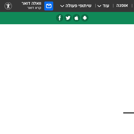
וואלה דואר
אופנה
עוד
שיתופי פעולה
קרא דואר
טגוריות
צרנים