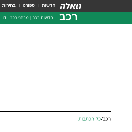
חדשות
ספורט
בחירות
רכב
חדשות רכב
מבחני רכב
דו-ג
חדשו
מבחנ
רכב
/
כל הכתבות
מבחנ
ריח אלכוהול
קובי ליאני
20.3.2007 / 10:03
עזריאל משה מחולון צילם את תמ
בכביש ירושלים-ת"א ומספר דקו
מאלכוהול
אל תפספס