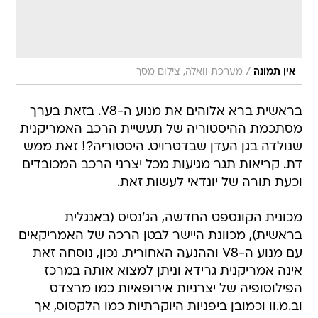
/
אין תמונה
מערכת וואלה, צילום מסך
בראשית ברא אלוהים את מנוע ה-V8. בזאת בערך
מסתכמת ההיסטוריה של תעשיית הרכב האמריקנית
שנולדה בגן העדן שבדטרויט. היסטוריה?! זאת ממש
דת. קריאות תגר מגיעות מכל יצרני הרכב המכובדים
וכעת תורה של יונדאי לעשות זאת.
מכונית הקונספט החדשה, הג'נסיס (באנגלית 
בראשית), מכוונת היישר לבטן הרכה של האמריקאים
עם מנוע ה-V8 וההנעה האחורית. נכון, נוסחה זאת
אינה אמריקנית גרידא וניתן למצוא אותה במרכז
הפילוסופיה של יצרניות אירופאיות כמו מרצדס
וב.מ.וו וכמובן ביפניות היוקרתיות כמו הלקסוס, אך