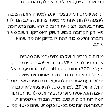
כפי שכבר ציינו, בארה"ב היא חלק מהמסורת.
יונדאי, שמתקדמת בצעדי ענק למטרה אותה הציבה
לעצמה (להיות אחת מחמשת יצרניות הרכב הגדולות
ביותר בעולם), תציג את הג'נסיס לראשונה בתערוכת
ניו-יורק הקרובה. כיבוש השוק האמריקני חשוב מאוד
לחברה והיא מוכנה לתת לו בדיוק את מה שהוא
אוהב.
מידותיה הנדיבות של הג'נסיס (חמישה מטרים
אורכה) יכילו מנוע V8 בנפח של 4.6 ליטרים שיפיק
מעל ל-300 כוחות סוס ו-41 קג"מ. הכוח יעבור אל
הגלגלים האחוריים דרך תיבה אוטומטית שישה
הילוכים עם אפשרות לתפעול ידני ודיפרנציאל מוגבל
החלקה של ZF. למרות משקלה שצפוי להיות גבוה,
האצה הקלאסית מוערכת בפחות מ-6 שניות. נתון
המהירות הסופית מעט מוזר. הגבלה אלקטרונית
תעצור את הג'נסיס בכ-210 קמ"ש שהם כ-40 קמ"ש