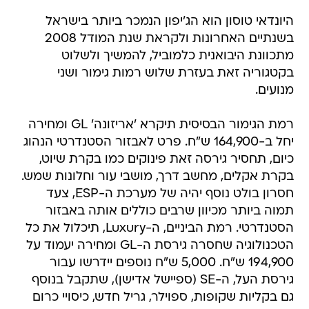
היונדאי טוסון הוא הג'יפון הנמכר ביותר בישראל
בשנתיים האחרונות ולקראת שנת המודל 2008
מתכוונת היבואנית כלמוביל, להמשיך ולשלוט
בקטגוריה זאת בעזרת שלוש רמות גימור ושני
מנועים.
רמת הגימור הבסיסית תיקרא 'אריזונה' GL ומחירה
יחל ב-164,900 ש"ח. פרט לאבזור הסטנדרטי הנהוג
כיום, תחסיר גירסה זאת פינוקים כמו בקרת שיוט,
בקרת אקלים, מחשב דרך, מושבי עור וחלונות שמש.
חסרון בולט נוסף יהיה של מערכת ה-ESP, צעד
תמוה ביותר מכיוון שרבים כוללים אותה באבזור
הסטנדרטי. רמת הביניים, ה-Luxury, תיכלול את כל
הטכנולוגיה שחסרה גירסת ה-GL ומחירה יעמוד על
194,900 ש"ח. 5,000 ש"ח נוספים יידרשו עבור
גירסת העל, ה-SE (ספיישל אדישן), שתקבל בנוסף
גם בקליות שקופות, ספוילר, גריל חדש, כיסויי כרום