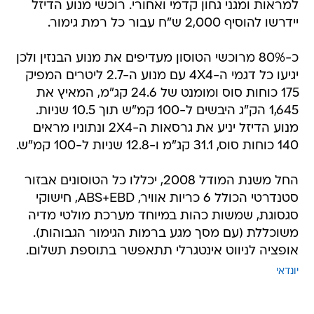
למראות ומגני גחון קדמי ואחורי. רוכשי מנוע הדיזל
יידרשו להוסיף 2,000 ש"ח עבור כל רמת גימור.
כ-80% מרוכשי הטוסון מעדיפים את מנוע הבנזין ולכן
יגיעו כל דגמי ה-4X4 עם מנוע ה-2.7 ליטרים המפיק
175 כוחות סוס ומומנט של 24.6 קג"מ, המאיץ את
1,645 הק"ג היבשים ל-100 קמ"ש תוך 10.5 שניות.
מנוע הדיזל יניע את גרסאות ה-2X4 ונתוניו מראים
140 כוחות סוס, 31.1 קג"מ ו-12.8 שניות ל-100 קמ"ש.
החל משנת המודל 2008, יכללו כל הטוסונים אבזור
סטנדרטי הכולל 6 כריות אוויר, ABS+EBD, חישוקי
סגסוגת, שמשות כהות במיוחד מערכת מולטי מדיה
משוכללת (עם מסך מגע ברמות הגימור הגבוהות).
אופציה לניווט אינטגרלי תתאפשר בתוספת תשלום.
יונדאי