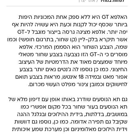
/
לפחות במחיר
אתר יצרן
האלפא GT היא ללא ספק אחת המכוניות היפות
ביותר שכסף יכול לקנות וכעת היא עשויה להיות אף
יפה יותר. אלפא מציגה גרסה בייצור מוגבל ל-GT
אשר תיקרא בלק-ליין (קו שחור, בתרגום חופשי) וכמו
שמה, הצבע השחור הוא הסממן המרכזי. אלפא
מוסרים כי ה-GT הזו נצבעה בצבע שחור מטאלי
מיוחד שמעצים מאוד את הדרמטיות של העיצוב
החיצוני. כמו כן נוספו לה ג'נטים נאים יותר בצבע
אפור מאט ובמידה 18 אינטש, מראות בצבע תואם
לחישוקים וכמובן צינור מפלט העשוי מכרום.
גם תא הנוסעים שודרג באותו אופן עם דיפון מלא של
תא הנוסעים בעור שחור בכל מקום אפשרי כמו
במושבים, בדלתות, בידית ההילוכים ובגלגל ההגה
שקיבל גם תפירה אדומה. כמו כן, נוספו גם דוושות
וידית הילוכים מאלומיניום וכן מערכת שמע איכותית