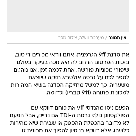
/
אין תמונה
מערכת וואלה, צילום מסך
את סדנת 9ff הגרמנית, אתם וודאי מכירים די טוב,
בזכות הפרסום הרחב לה היא זוכה בעיקר בעולם
שיפורי מכוניות פורשה. אחת לכמה זמן, אנו נוהגים
לספר לכם על גרסה אולטרא חזקה שיוצאת
משעריה. כך למשל מחזיקה הסדנה בשיא המהירות
למכונית פתוחה (911 קבריו) וכדומה.
הפעם ניסו מהנדסי 9ff את כוחם דווקא עם
הפולקסווגן גולף. גרסת ה-TDI אם נדייק, אבל הפעם
לא מדובר בהכפלת ההספק או שבירת שיא מהירות
כלשהו, אלא דווקא בניסיון להפוך את מכונית זו
לחסכונית ביותר. כמה חסכונית? כמעט כמו מכונית
ה-3 ליטרים ל-100 ק"מ שהציגה פולקסווגן לפני