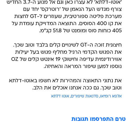
'אוטו-דלתא' לא עצרו כאן וגם אל מנוע ה-3.7 החדיש
צורף מגדש העל הנאמן של 'רוטרקס' יחד עם
מערכת פליטה ספורטיבית, שעוזרים ל-GT לחצות
את קו 400 הסוסים. התוצאה המדוייקת עומדת על
405 כוחות סוס ומומנט של 51.8 קג"מ.
חיצונית זוכה ה-GT לשינויים קלים בלבד וטוב שכך.
את הפגוש הקדמי הרגיל מחליף פגוש בעל יעילות
אווירודינמית עדיפה וחישוקי 19 אינטש קלים של OZ
נוספו למען שיפור המראה והאחיזה.
את נתוני התאוצה והמהירות לא חשפו באוטו-דלתא
וטוב שכך. גם ככה אנחנו אוכלים את הלב.
אלפא רומיאו
סדנאות שיפורים
אוטו דלתא
טרם התפרסמו תגובות