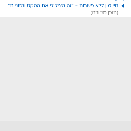
חיי מין ללא פשרות - "זה הציל לי את הסקס והזוגיות"