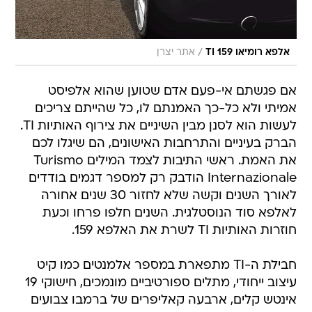
/
אלפא רומיאו 159 TI
אתר יצרן
אם פגשתם אי-פעם אדם שטוען שהוא אלפיסט
אמיתי ולא כל-כך האמנתם לו, כל שהייתם צריכים
לעשות הוא לסנן מבין השיניים את צירוף האותיות TI.
הברק בעיניים והתרחבות האישונים, הם שיגלו לכם
את האמת. ראשי התיבות לצמד המילים Turismo
Internazionale הודבק רק למספר דגמים בודדים
לאורך השנים וקשה שלא לחזור 30 שנים אחורה
לאלפא סוד הנוסטלגית. השנים חלפו פרחו וכעת
חוזרות האותיות TI לשרת את האלפא 159.
חבילת ה-TI מתפארת במספר אלמנטים כמו קיט
עיצוב ייחודי, מתלים ספורטיביים מונמכים, חישוקי 19
אינטש קלים, ארבעה קאליפרים של ברמבו צבועים