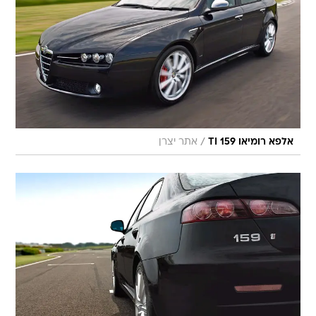
/
אלפא רומיאו 159 TI
אתר יצרן