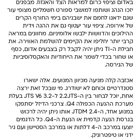
באדום וציפוי כרום למראות הצד והאגזוז. מבפנים
יזכו הנהג ושותפו למושבי ספורט חשמליים מצופי עור
שגם ידאגו לחמם את ישבניהם בימי החורף הקרים
של אירופה. ציפוי עור יעטוף גם את ההגה וידית
ההילוכים והדוושות ילבשו אלומיניום. מחוונים במראה
קרבי יותר יחליפו את הקיימים להשלמת האווירה. את
חבילת ה-TI ניתן יהיה לקבל רק בצבעים אדום, כסף
או שחור בכדי לשמר את הייחודיות והאקסלוסיביות
של הגירסה.
אכזבה קלה מגיעה מכיוון המנועים. אלה ישארו
סטנדרטיים וכוחם לא ישודרג. מי שבכל זאת ירצה
אחת, יוכל לבחור בין ה-2.2JTS ל-3.2 JTS V6 בעלת
מערכת ההנעה הכפולה Q4. צרכני הדיזל יסתפקו
במנוע אחד, ה-2.4 JTDM אותו ניתן יהיה לרכוש
בגרסת הנעה קדמית או הנעת ה-Q4. כל הדגמים
יוצעו במרכב ה-4 דלתות או במרכב הסטיישן ועם גיר
ידני או טיפטרוניק.