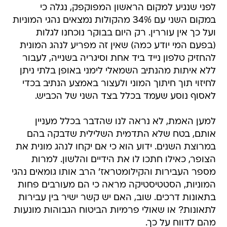
לפני שנגיע למקום הראשון המפוקפק, נגלה כי
במקום השני עם 34% מהקולות נמצאים נהגי המוניות
ועל כך אין עוררין. רק היום בבוקר נוכחנו לגלות
(בפעם המי יודע כמה) שאין זה מפריע לנהג המונית
להחזיק טלפון נייד ביד אחת וסיגריה בשנייה, לעבור
ללא איתות מהנתיב השמאלי לימני באופן בלתי ניתן
לחיזוי תוך חיתוך המוני ולעצור באמצע הנתיב בכדי
לאסוף נוסע שעמד בכלל בצד השני של הכביש.
למען האמת, לא נראה לנו שהדבר בכלל מעניין
אותם, בטח שלא התדמית השלילית שדבקה בהם
במרוצת השנים. ידוע הוא כי אם יקחו לנהג מונית את
הצופר, כאילו חתכו לו את הידיים והלשון. למרות
מספר העבירות והקילומטראז' הרב אותו גומאים נהגי
המוניות, הסטטיסטיקה מראה כי הם מעורבים פחות
בתאונות דרכים. שוב, האם יש קשר ישיר בין עבירות
לתאונות? או שאולי פרמיות הביטוח הגבוהות מונעות
מהם לדווח על כך.