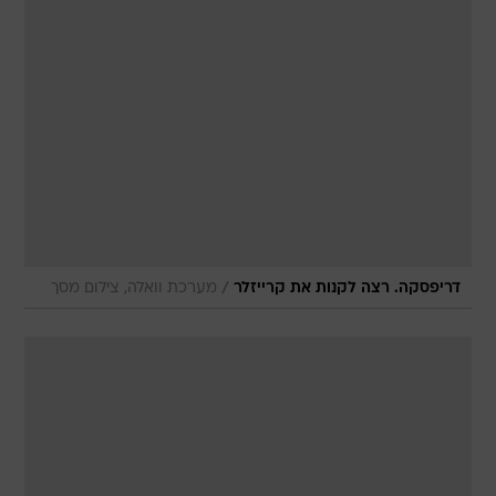
/
דריפסקה. רצה לקנות את קרייזלר
מערכת וואלה, צילום מסך