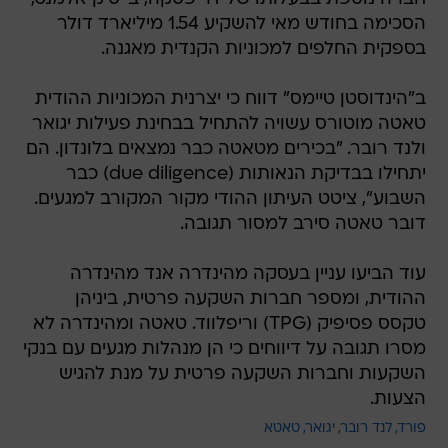
הסכימה בחודש מאי להשקיע 1.54 מיליארד דולר
בספקית החלפים למכוניות הקנדית מאגנה.
ב"הינדוסטן טיימס" דווח כי יצרנית המכוניות ההודית
טאטה מוטורס עשויה להתחיל בבחינת פעילות יגואר
ולנד רובר. "בכירים מטאטה כבר נמצאים בלונדון. הם
יתחילו בבדיקת הנאותות (due diligence) כבר
השבוע", ציטט העיתון ההודי מקור המקורב למגעים.
דובר טאטה סירב למסור תגובה.
עוד הביעו עניין בעסקה מהינדרה אנד מהינדרה
ההודית, ומספר חברות השקעה פרטית, ביניהן
טקסס פסיפיק (TPG) וריפלווד. טאטה ומהינדרה לא
מסרו תגובה על דיווחים כי הן מנהלות מגעים עם בנקי
השקעות וחברות השקעה פרטית על מנת להגיש
הצעות.
פורד
לנד רובר
יגואר
טאטא