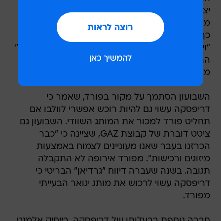
יצרנית המכוניות הרוסית GAZ, מתעניין ברכישת
מותגי היוקרה של פורד בבריטניה, יגואר ולנד רובר.
כך דיווח בשבת שבועון העסקים הגרמני
"וירטשאפטס ווכה". במקביל, דיווח "הינדוסטן טיימס"
ההודי כי טאטה מוטורס, יצרנית המכוניות ההודית,
מתעניינת גם היא ברכישת שני המותגים.
השבועון הסתמך על מקור בפורד, שאמר כי
דריפסקה עשוי גם להיות רוכש אפשרי לוולבו אם
תחליט פורד למכור את המותג השוודי. השבועון גם
ציטט דוברת של קבוצת GAZ, שציינה כי "כבר
הכרזנו בעבר שאנו מעוניינים לצמוח באמצעות
מיזוגים ורכישות". מפורד אירופה לא התקבלה
תגובה. בשנה שעברה דיווח "גרדיאן" הבריטי כי
דריפסקה עשוי לרכוש את מותג יגואר הבעייתי
מפורד.
חברה נוספת בבעלותו של דריפסקה, בייסיק אלמנט,