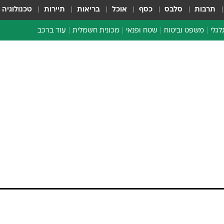
תרבות
סלבס
כסף
אוכל
בריאות
תיירות
טכנולוגיה
לגלי
משפט וביטוח
שטח ופנאי
מכונית חשמלית
עוד ברכב
ת דו-גלגלי
ביטוח רכב
י דו-גלגלי
אביזרים לרכב
ים ארוכי טווח דו-גלגלי
מכוניות חדשות
ק
מבצעים חמים
י
מבחנים ארוכי טווח
מבשלים מהשטח
אופניים
משומשות
אספנות
ספורט מוטורי
צרכנות
טכנולוגיה