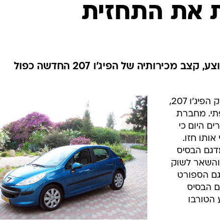
בטיחות
סדנאות ושיפורים
דעות
כל הכתבות
ארכיון מדורים
ס
עם כ-200 מכירות בחודש בממוצע, קצב מכירותיה של הפיג'ו 207 החדשה כפול
כתבו לנו
פ
אביזרים לרכב
ה
בתחילת חודש יוני, החל בישראל שיווק הפיג'ו 207,
ט
תי. מחברת
ים היום כי
ותו חזו.
 370 יחידות מדגם הבסיס
פרטי והשאר לשוק
 6 יחידות מדגם הספורט
"ח מדגם הבסיס
G בעל מנוע הטורבו