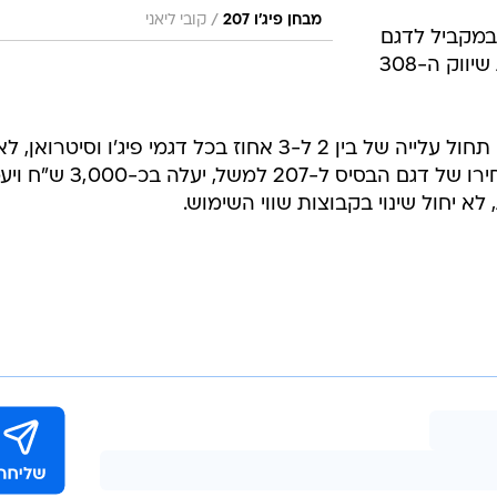
/
מבחן פיג'ו 207
קובי ליאני
א, ה-206, ימשכו במקביל לדגם
החדש עד לשנת 2010. מועד תחילת שיווק ה-308
עוד מוסר היבואן כי בימים אלה ממש תחול עלייה של בין 2 ל-3 אחוז בכל דגמי פיג'ו וסיטרוא
התחזקותו של המטבע האירופאי. מחירו של דגם הבסיס ל-207 למשל,