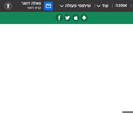
וואלה דואר
אופנה
עוד
שיתופי פעולה
קרא דואר
טגוריות
צרנים