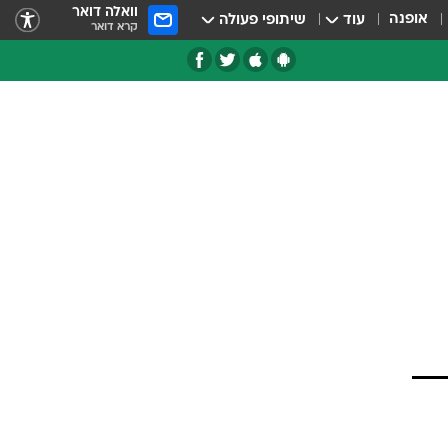
וואלה דואר
אופנה
עוד
שיתופי פעולה
קרא דואר
טגוריות
צרנים