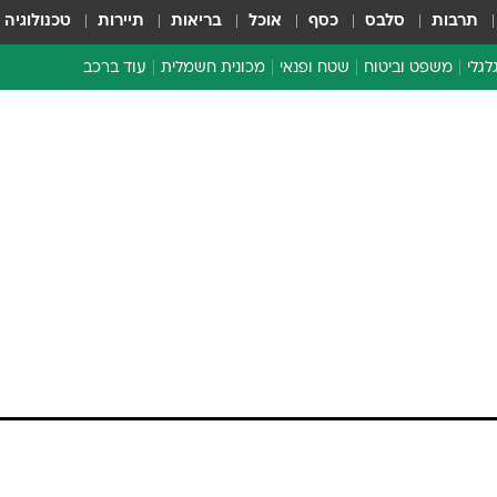
תרבות
סלבס
כסף
אוכל
בריאות
תיירות
טכנולוגיה
לגלי
משפט וביטוח
שטח ופנאי
מכונית חשמלית
עוד ברכב
ת דו-גלגלי
ביטוח רכב
י דו-גלגלי
אביזרים לרכב
ים ארוכי טווח דו-גלגלי
מכוניות חדשות
ק
מבצעים חמים
י
מבחנים ארוכי טווח
מבשלים מהשטח
אופניים
משומשות
אספנות
ספורט מוטורי
צרכנות
טכנולוגיה