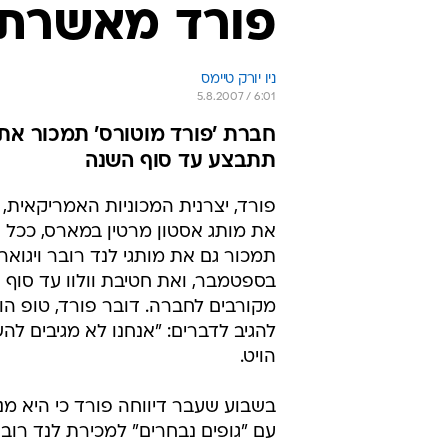
פורד מאשרת מ
ניו יורק טיימס
5.8.2007 / 6:01
חברת 'פורד מוטורס' תמכור את ל
תתבצע עד סוף השנה
פורד, יצרנית המכוניות האמריקאית
את מותג אסטון מרטין במארס, ככל 
בספטמבר, ואת חטיבת וולוו עד סוף 
מקורבים לחברה. דובר פורד, טופ הוי
להגיב לדברים: "אנחנו לא מגיבים לה
הויט.
בשבוע שעבר דיווחה פורד כי היא מנ
עם "גופים נבחרים" למכירת לנד רובר ו