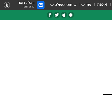
וואלה דואר
אופנה
עוד
שיתופי פעולה
קרא דואר
טגוריות
צרנים