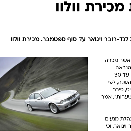
בטיחות
כירת וולוו
סדנאות ושיפורים
דעות
כל הכתבות
ארכיון מדורים
ס
נד-רובר ויגואר עד סוף ספטמבר. מכירת וולוו
כתבו לנו
פ
אביזרים לרכב
ה
, אשר מכרה
ט
הנראה
תמכור גם את מותגי לנד רובר ויגואר עד 30
השנה, לפי
ט, סירב
שערות", אמר
הלת מגעים
יגואר, וכי