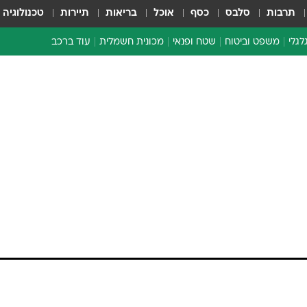
תרבות
סלבס
כסף
אוכל
בריאות
תיירות
טכנולוגיה
לגלי
משפט וביטוח
שטח ופנאי
מכונית חשמלית
עוד ברכב
ת דו-גלגלי
ביטוח רכב
י דו-גלגלי
אביזרים לרכב
ים ארוכי טווח דו-גלגלי
מכוניות חדשות
ק
מבצעים חמים
י
מבחנים ארוכי טווח
מבשלים מהשטח
אופניים
משומשות
אספנות
ספורט מוטורי
צרכנות
טכנולוגיה