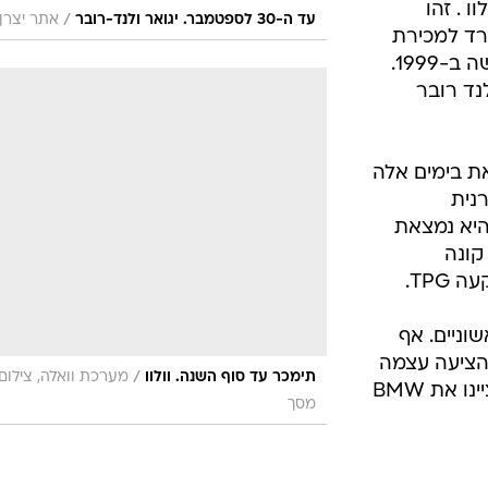
 . זהו
/
עד ה-30 לספטמבר. יגואר ולנד-רובר
אתר יצרן
רד למכירת
יצרנית המכוניות השוודית, אותה רכשה ב-1999.
רד ב-1990 ואת לנד רובר
ת בימים אלה
נית
 היא נמצאת
קונה
TPG.
וניים. אף
 הציעה עצמה
/
תימכר עד סוף השנה. וולוו
מערכת וואלה, צילום
כקונה, למרות שדיווחים בתקשורת ציינו את BMW
מסך