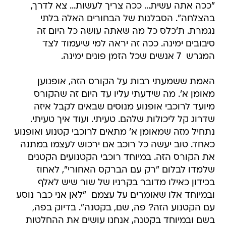
"ככה אתה עשית... ככה צריך לעשות... צא לדרך,
בהצלחה". הסבלנות של הבחורים האלה בלתי
נגמרת. ת'כלס כל מה שאתה עושה כל היום זה
סיבובים ימינה. ככה זה יראה למי שיעמוד לצד
המגרש  7 אנשים שכל הזמן פונים ימינה.
האמת ששמעתי רבות על הקורס הזה, אופנוען
מאומן א'. מה שידעתי עליו עד היום זה שהקורס
מיועד לרוכבי אופנוע מנוסים שבאים לקבל איזה
שדרוג קל ליכולות שלהם. טעיתי. ועוד איך טעיתי.
נתחיל מזה שמאומן א' מתאים לרוכבי קטנוע ואופנוע
כאחד. טוב יעשה כל רוכב אם ירכוש לעצמו במתנה
את הקורס הזה. במיוחד רוכבי הקטנועים הקטנים
שלמדו לבלום "רק עם הברקס האחורי", לאחוז
בכידון כאילו מדובר בקרניו של שור שיש לאלף
ובמיוחד אלו שאומרים על עצמם  "לאן אני כבר נוסע
עם הקטנוע הזה? פה, שם, בקטנה". בדיוק בפה,
בשם ובמיוחד בקטנה, אנחנו עושים את ההחלטות