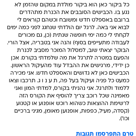
כל ביקור כאן הוא ביקור מולדת במקום שהזמן לא
נגע בו. הכבישים הסובבים את הכנרת מתהדרים
ברובם באספלט חדש ומשובח וכשהם קוראים לי
לבוא אני באה. לרגל יום הולדתי שנחגג לפני כמה ימים
לקחתי לי כמה ימי חופשה שנתית (כן, גם מכורים
לעבודה מתעייפים בסוף) והנה אני בטבריה, אצל הורי.
הבוקר יצאתי שוב, למסלול המוכר מסביב לכנרת
והפעם במטרה לתרגל את מה שלמדתי בקורס. אכן
כן ידידי, מרגישים את ההבדל עוד מהעיקול הראשון.
הכבישים כאן לא גדושים והאספלט חדש. אני מכירה
כמעט כל פניה ועיקול בעל פה, ת ע נ ו ג. תרכבו וצאו
ללמוד ולתרגל. אני נהניתי בקורס, למדתי המון ואני
מאמינה שכל רוכב צריך להוסיף את הקורס הזה
לרשימת ההוצאות כשהוא רוכש אופנוע או קטנוע
(קסדה, מעיל, כפפות, אופנוען מאומן, מגיני ברכיים
וכו').
טרם התפרסמו תגובות