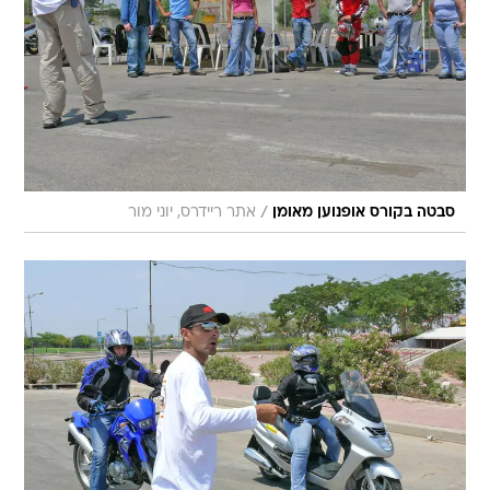
/
סבטה בקורס אופנוען מאומן
אתר ריידרס, יוני מור