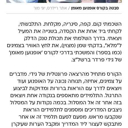
/
סבטה בקורס אופנוען מאומן
אתר ריידרס, יוני מור
השכמתי קום. קפה, סיגריה, מקלחת. התלבשתי,
לקחתי ביד אחת את הקסדה, בשנייה את המעיל
ויצאתי. בדרך השלמתי את תכולת טנק הדלק
ל"מלא", בדקתי שמן (מצוין), את לחץ האוויר בצמיגים
(כמו בספר) והמשכתי בדרכי לקורס 'אופנוען מאומן'
של גידי פרדר ברשל"צ.
הקורס מתחיל מהרצאה פרונטלית של גידי. מדברים
על צמיגים, אחיזה, תנוחה נכונה על האופנוע ועוד
ויוצאים לדרך עם הוראות ברורות ומדויקות לביצוע
התרגול. התלמידים מתאספים בנקודה אחת ויוצאים
בזה אחר זה אל המסלול. בכמה נקודות על המסלול
ניצבים המדריכים ומסמנים לתלמידים הוראות
שנקבעו מראש. מפעם לפעם תלמיד זה או אחר
מתבקש לעצור ליד המדריך ומקבל הערות שעיקרן 