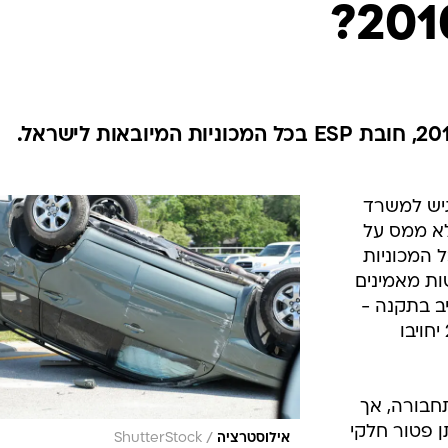
בטיחות
סדנאות ושיפורים
דעות
כל הכתבות
ארכיון מדורים
ס
רשות המסים דורשת: החל מ-2010, חובת ESP בכל המכוניות המיובאות לישראל.
כתבו לנו
פ
אביזרים לרכב
ה
גיש למשרד
ט
לא ממס על
 המכוניות
 2008. אך ברשות מאמינים
יב בתקנה -
שכל המכוניות החדשות משנת 2010 יחויבו
חבורה, אך
ן פטור חלקי
/
אילוסטרציה
ShutterStock