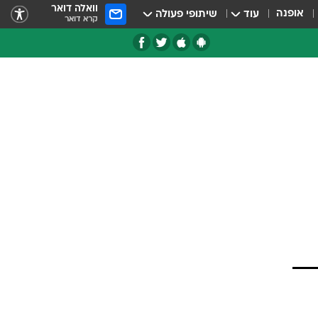
וואלה דואר
אופנה
עוד
שיתופי פעולה
קרא דואר
טגוריות
צרנים