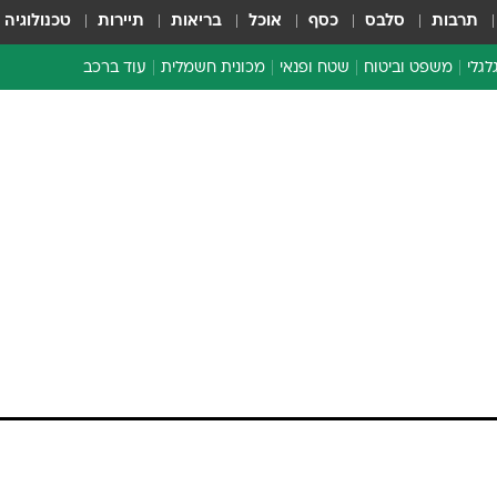
תרבות
סלבס
כסף
אוכל
בריאות
תיירות
טכנולוגיה
לגלי
משפט וביטוח
שטח ופנאי
מכונית חשמלית
עוד ברכב
ת דו-גלגלי
ביטוח רכב
י דו-גלגלי
אביזרים לרכב
ים ארוכי טווח דו-גלגלי
מכוניות חדשות
ק
מבצעים חמים
י
מבחנים ארוכי טווח
מבשלים מהשטח
אופניים
משומשות
אספנות
ספורט מוטורי
צרכנות
טכנולוגיה