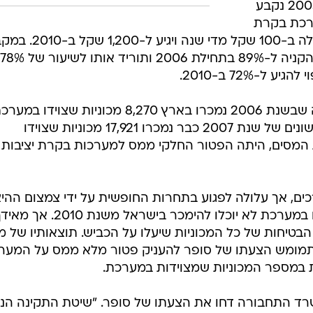
ממס למערכת בקרת יציבות: בסוף 2005 נקבע
80 שקל למערכת בקרת
יציבות אלקטרונית. שווי תמריץ זה עולה ב-100 שקל מדי שנה ויג
הורידה רשות המסים את שיעור מס הקניה ל-89% בתחילת 2006 ותוריד אותו לשיעור של 78%
מדו"ח שפירסמה רשות המסים עולה שבשנת 2006 נמכרו בארץ 8,270 מכוניות שצוידו במ
בקרת יציבות. בששת החודשים הראשונים של שנת 2007 כבר נמכרו 17,921 מכוניות שצוידו
ת המסים, היתה הפטור החלקי ממס למערכות בקרת יציבות
ים, אך עלולה לפגוע בתחרות החופשית על ידי צמצום ההיצ
מחד, דגמים מסוימים שאינם מצוידים במערכת לא יוכלו להימכר בישראל משנת 2010.
בטיחות של כל המכוניות שיעלו על הכביש. תוצאותיו של מ
גשו עוד לפני שנת 2010: אם תמומש הצעתו של סופר להעניק פטור מלא ממס על המ
משרד התחבורה דחו את הצעתו של סופר. "שיטת התקינה הנ