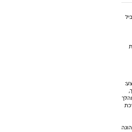
יע ל-1,200 שקל ב-2010. במקביל
ערכת
ע:
 אך מאידך,
הלך
ערכת
הוגה