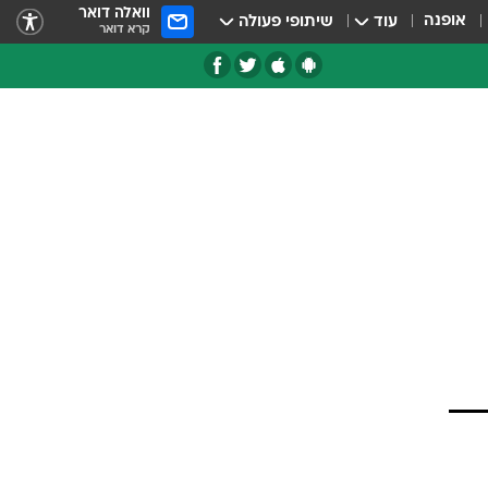
וואלה דואר
אופנה
עוד
שיתופי פעולה
קרא דואר
טגוריות
צרנים