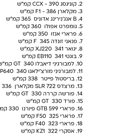
2. קוניגסג CCX - 390 קמ"ש
3. מקלארן F1 - 386 קמ"ש
4. B אנג'נירינג אדוניס  365 קמ"ש
5. גומפרט אפולו  360 קמ"ש
6. פרארי אנזו  350 קמ"ש
7. פגאני זונדה F  345 קמ"ש
8. יגואר XJ220  341 קמ"ש
9. בוגטי EB110  341 קמ"ש
10. למבורגיני דיאבלו GT  340 קמ"ש
11. למבורגיני מורצ'ילאגו LP640  340 קמ"ש
12. בריסטול פייטר  338 קמ"ש
13. מרצדס SLR 722 מקלארן  336 קמ"ש
14. פורשה קררה GT  330 קמ"ש
15. פורד GT  330 קמ"ש
16. פרארי 599 GTB פיורנו  330 קמ"ש
17. פרארי F50  325 קמ"ש
18. פרארי F40  323 קמ"ש
19. אסקרי KZ1  322 קמ"ש