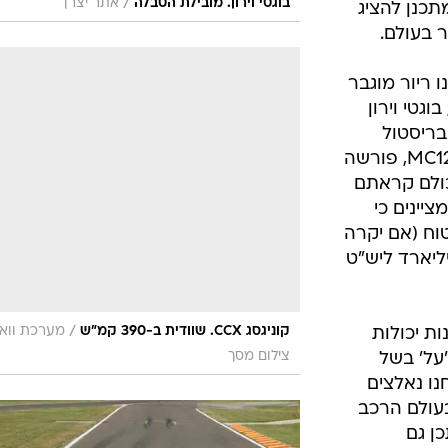
/
בוגטי וירון. מובילת הטבלה
אתר יצרן
תכנן להציג
 בעולם.
 ריור מוגבר
ני זונדה, בוגטי וירון
ן), גומפרט אפולו, אסקרי KZ1, בריסטול
פייטר, למבורגיני מורצ'ילאגו, מזרטי MC12, פורשה
על כולם קראתם
יינים כי
טוח (אם יקרה
יליארד ליש"ט
/
קוניגסג CCX. שוודית ב-390 קמ"ש
מערכת וואל
ות יכולות
צילום מסך
על' בשל
נו נאלצים
עולם הרכב
ן גם