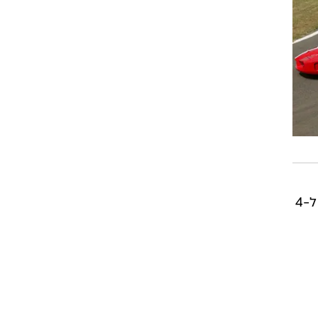
דקות של מופע חי עם המכוניות המהירות בעולם וצוות תוכנית הרכב. התערוכה תתקיים בין ה-1 ל-4