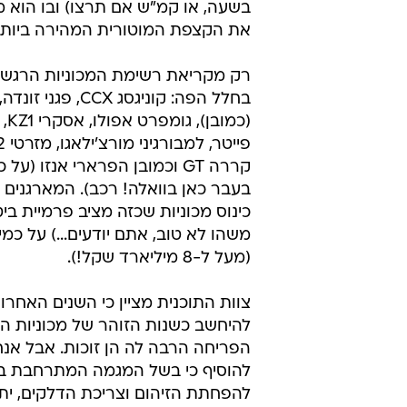
בשעה, או קמ"ש אם תרצו) ובו הוא מ
את הקצפת המוטורית המהירה ביותר
רק מקריאת רשימת המכוניות הרגשנו
בחלל הפה: קוניגסג CCX, פג
(כמוב
קררה GT וכמובן הפרארי אנזו (
בעבר כאן בוואלה! רכב). המארגנים מצ
כינוס מכוניות שכזה מציב פרמיית בי
משהו לא טוב, אתם יודעים...) על כמ
(מעל ל-8 מיליארד שקל!).
צוות התוכנית מציין כי השנים האחרונ
להיחשב כשנות הזוהר של מכוניות ה'
הפריחה הרבה לה הן זוכות. אבל אנח
להוסיף כי בשל המגמה המתרחבת ב
להפחתת הזיהום וצריכת הדלקים, יתכ