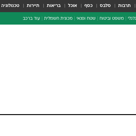
תרבות
סלבס
כסף
אוכל
בריאות
תיירות
טכנולוגיה
לגלי
משפט וביטוח
שטח ופנאי
מכונית חשמלית
עוד ברכב
ת דו-גלגלי
ביטוח רכב
י דו-גלגלי
אביזרים לרכב
ים ארוכי טווח דו-גלגלי
מכוניות חדשות
ק
מבצעים חמים
י
מבחנים ארוכי טווח
מבשלים מהשטח
אופניים
משומשות
אספנות
ספורט מוטורי
צרכנות
טכנולוגיה