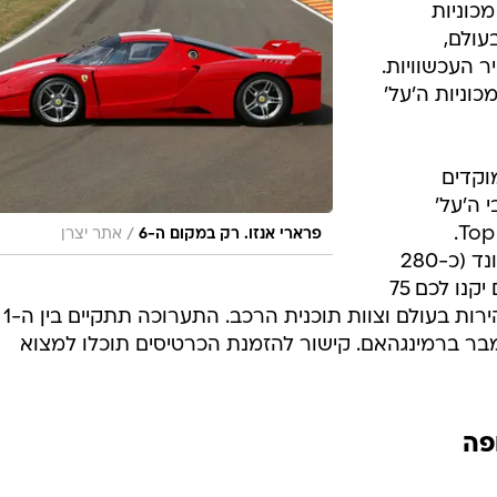
כוניות
עולם,
 העכשוויות.
וניות ה'על'
וקדים
 ה'על'
המובילים בעולם עבור תוכנית Top Gear.
/
פרארי אנזו. רק במקום ה-6
אתר יצרן
כרטיסים לתוכנית הזו יעלו בין 33 פאונד (כ-280
שקל) ל-89 פאונד (כ-750 שקל) והם יקנו לכם 75
בלונדון ובין ה-8 ל-11 בנובמבר ברמינגהאם. קישור להזמנת הכרטיסים תוכלו למצוא