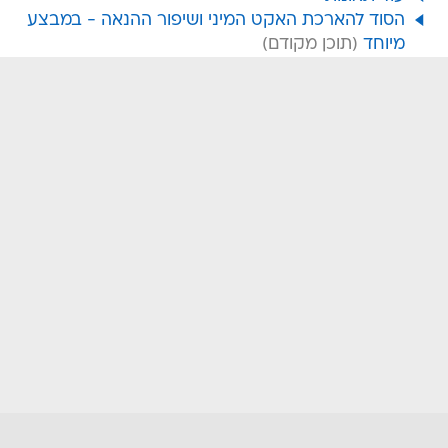
הסוד להארכת האקט המיני ושיפור ההנאה - במבצע
מיוחד