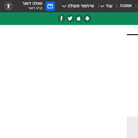
וואלה דואר
אופנה
עוד
שיתופי פעולה
קרא דואר
טגוריות
צרנים