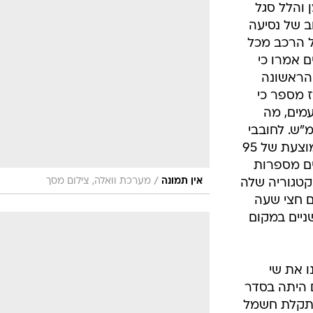
 והלל סגל
וב של נסיעה
ל הרכב מכל
ם אמרו כי
 הראשונה
 מספר כי
מים, מה
 למהירויות של 130-135 קמ"ש. לחובבי
הסטאטיסטיקה נספר על מהירות ממוצעת של 95
ים מספרות
/
אין תמונה
מערכת וואלה, צילום מסך
קטגוריה שלה
ים חצי שעה
ניים במקום
ו את שי
ם היתה בסדר
. תקלת חשמל