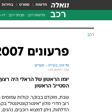
חדשות
ספורט
בחירות
רכב
חדשות רכב
מבחני רכב
דו-ג
חדשו
מבחנ
רכב
מבחנ
פרעונים 2007 - סטייג' 1
טל זהר, בהרייה - מצרים
1.10.2007 / 7:26
יומו הראשון של הראלי היה רצוף 
הסטייג' הראשון
שבת, מוקדם בבוקר. קולות עמומים 
רוב חדרי מלון "אינטרקונטיננטל" בקה
הדלתות, ניתן למצוא רוכבים, נהגים, נ