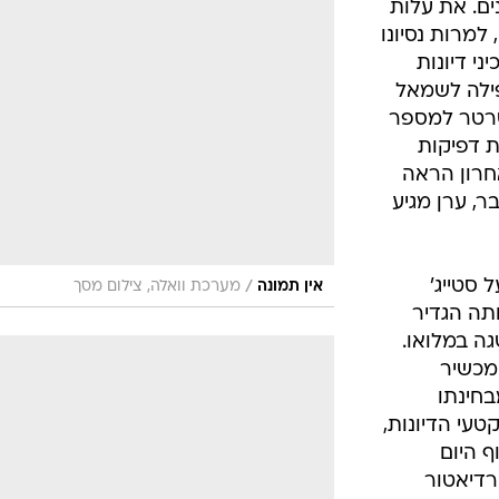
ים. את עלות
למרות נסיונו
ני דיונות
פילה לשמאל
טרטר למספר
ת דפיקות
חרון הראה
מו של דבר, ערן מגיע
 סטייג'
/
אין תמונה
מערכת וואלה, צילום מסך
תה הגדיר
שגה במלואו.
ומכשיר
בחינתו
עי הדיונות,
 היום
ר הרדיאטור