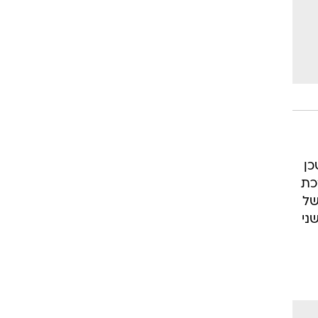
כן
כת
של
ני