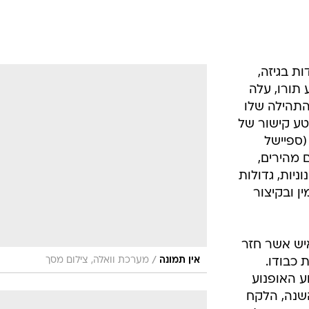
ת בגיזה,
תורו, עלה
קיבל את 15 דקות התהילה שלו
הוזנק לקטע קישור של
 (ספיישל
בילים מהירים,
ניות, גדולות
 ובקיצור 
איש אשר חזר
/
אין תמונה
מערכת וואלה, צילום מסך
 כבודו.
ע האופנוע
השנה, הלקח