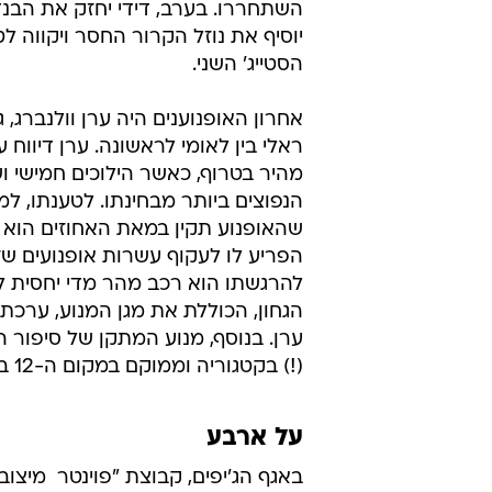
השתחררו. בערב, דידי יחזק את הבנד
יוסיף את נוזל הקרור החסר ויקווה ל
הסטייג' השני.
אחרון האופנוענים היה ערן וולנברג, ג
ראלי בין לאומי לראשונה. ערן דיווח על
מהיר בטרוף, כאשר הילוכים חמישי וש
הנפוצים ביותר מבחינתו. לטענתו, למ
שהאופנוע תקין במאת האחוזים הוא 
הפריע לו לעקוף עשרות אופנועים שזי
להרגשתו הוא רכב מהר מדי יחסית לי
הגחון, הכוללת את מגן המנוע, ערכת
ערן. בנוסף, מנוע המתקן של סיפור 
(!) בקטגוריה וממוקם במקום ה-12 בכללי (!!), כ-40 דקות לאחר מארק קומה. כבוד.
על ארבע
באגף הג'יפים, קבוצת "פוינטר  מיצו