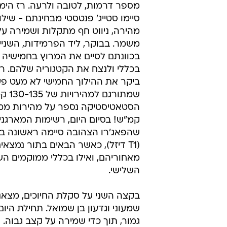
מספר דרמות, לטובה ולרעה. רז הימן
סיימו סטייג' פנטסטי מבחינתם - שיל
מהירה, ניווט חף מתקלות ושמירה ע
משמר. בבוקר, ליד הפרמידות, השניי
בכוונתם לסיים את המרוץ בחמישיה
בכללי ולנצח את הקטגוריה שלהם. רז
ביקר את ההילוך החמישי לא מעט פע
שמתורגם
קמ"ש! בסיום היום, רשימות המארגנ
שהפאג'רו הצהובה סיימה ראשונה ב
(T1 דיזל), כאשר הבאים בתור נמצא
מאחוריהם, ואילו בכללי ממוקמים הש
השלישי.
בקצה השני על סקלת החיוכים, מצאנ
שמעוני וגדעון בן שמואל. תחילת היו
גמור, תוך כדי שמירה על קצב גבוה