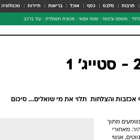
תרבות
סלבס
כסף
אוכל
בריאות
תיירות
טכנולוגיה
לגלי
משפט וביטוח
שטח ופנאי
מכונית חשמלית
עוד ברכב
ת דו-גלגלי
ביטוח רכב
י דו-גלגלי
אביזרים לרכב
ים ארוכי טווח דו-גלגלי
מכוניות חדשות
ק
מבצעים חמים
י
מבחנים ארוכי טווח
מבשלים מהשטח
אופניים
משומשות
אכזבות והצלחות  תלוי את מי שואלים... סיכום
אספנות
ספורט מוטורי
נשמעים מתוך
צרכנות
יר. מאחורי
טכנולוגיה
ווטים, אנשי