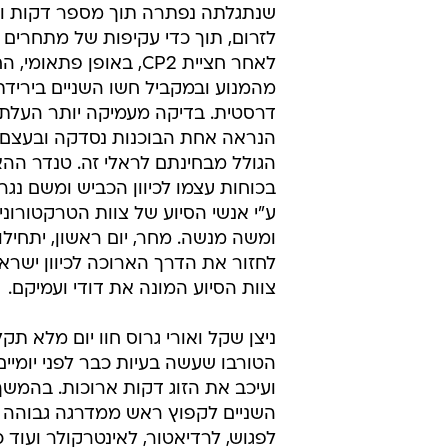
שנתגלתה נפתרה תוך מספר דקות ו
לאחר חציית CP2, באופן פתא
מהמנוע ובמקביל חשו השניים בירידת
דרסטית. בדיקה מעמיקה יותר העלתה
הנראה אחת הבוכנות נסדקה ובעצם 
הגולל מבחינתם לראלי זה. טנדר ההא
בכוחות עצמו לכיוון הכביש ומשם נגר
ע"י אנשי הסיוע של צוות הטרקטורונים
ומשה מנשה. מחר, יום ראשון, יתחילו 
לחזור את הדרך הארוכה לכיוון ישראל
צוות הסיוע המונה את דודי ועמיקם.
ניצן שקל ואורי גרוס חוו יום מלא תקל
הטורבו שעשה בעיות כבר לפני יומיים
ועיכב את הזוג דקות ארוכות. בהמשך
השניים לקפוץ ראש ממדרגה גבוהה וס
לפגוש, לרדיאטור, לאינטרקולר ועוד כ