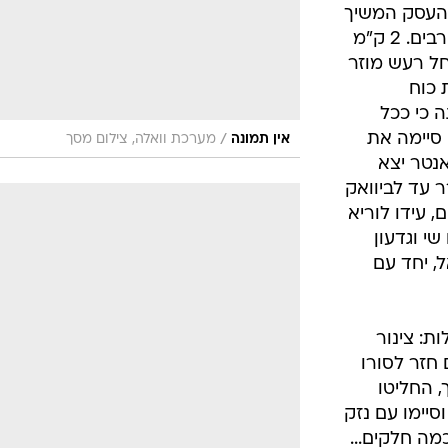
העסק המשיך
לזרום, תוך כדי עקיפות של מתחרים רבים. 2 ק"מ
ומי, החל רעש מוזר
 כוח
 כי ככל
סיימה את
/
אין תמונה
מערכת וואלה, צילום מסך
נטר יצא
ר עד לביוואק
, עידו לוריא
שי וגדעון
, יחד עם
ות: צינור
 חזר לסורו
, החליטו
יימו עם נזק
מה חלקים...