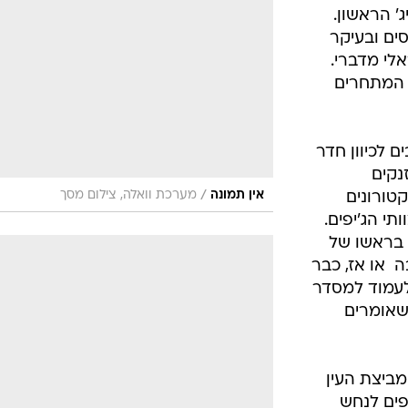
בטיחות
ג' הראשון.
סדנאות ושיפורים
ים ובעיקר
לי מדברי.
דעות
 המתחרים
כל הכתבות
ארכיון מדורים
ס
כתבו לנו
פ
ם לכיוון חדר
אביזרים לרכב
ה
נקים
/
אין תמונה
מערכת וואלה, צילום מסך
קטורונים
ט
תי הג'יפים.
 בראשו של
 או אז, כבר
לעמוד למסדר
שאומרים
מביצת העין
פים לנחש