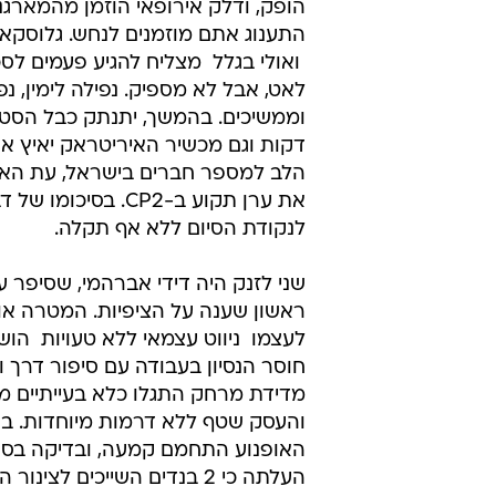
הופק, ודלק אירופאי הוזמן מהמארגנ
התענוג אתם מוזמנים לנחש. גלוסקא, 
 ואולי בגלל  מצליח להגיע פעמים לסכי
לאט, אבל לא מספיק. נפילה לימין, נ
וממשיכים. בהמשך, יתנתק כבל הס
דקות וגם מכשיר האיריטראק יאיץ א
הלב למספר חברים בישראל, עת הא
את ערן תקוע ב-CP2. בסיכו
לנקודת הסיום ללא אף תקלה.
שני לזנק היה דידי אברהמי, שסיפר על
ראשון שענה על הציפיות. המטרה או
לעצמו  ניווט עצמאי ללא טעויות  הו
חוסר הנסיון בעבודה עם סיפור דרך 
מדידת מרחק התגלו כלא בעייתיים מ
והעסק שטף ללא דרמות מיוחדות. בקט
האופנוע התחמם קמעה, ובדיקה בסוף
העלתה כי 2 בנדים השייכים לצינו