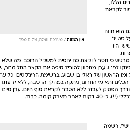
ים הללו,
טוב לקראת
ם הוא חווה
 סטייג'
/
אין תמונה
מערכת וואלה, צילום מסך
ישי היו
רות
מרגיש כי חסר לו קצת כח יחסית למשקל הרוכב  מה שלא
נקו לפניו. ערן מתכוון להוריד טיפה את הקצב החל מחר, ש
ומו הראשון של ראלי בן שבוע. ברשימת הריג'קטים  כל ער
 הכלים ותא מי החרום, ניתקה במהלך הרכיבה, ללא ידיעתו 
הדרך הפסיק לעבוד ללא הסבר לקראת סוף היום. ערן סיים ש
בישי", רשמה