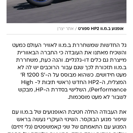
/
אופנוע ב.מ.וו HP2 ספורט
אתר יצרן
גל החדשות שמשחררת ב.מ.וו לאוויר העולם כמעט
והשכיח מאתנו את העובדה כי החברה הבאוורית
מייצרת גם כלים דו-גלגליים. והנה כעת, משחררת
ב.מ.וו תזכורת לכך שגם עבור הרוכבים יש לה לא
מעט חידושים. כשהוא מבוסס על ה-'R 1200 S'
המצליח, ה-HP2 החדש (ראשי תיבות ל- High
Performance), השלישי בסדרת ה-HP, מבקש
לשבור לא מעט מוסכמות.
את העבודה החלה חטיבת האופנועים של ב.מ.וו עם
שיפור מנוע הבוקסר. השינוי העיקרי נעשה בראש
המנוע עם התאמתם של שני קאמשפטים (גלי זיזים)