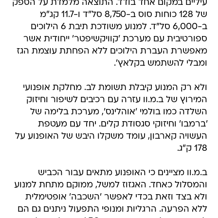
עיליים במקום אחד בודד. התוצאה מלמדת על הספק
של 128 כוחות סוס ב-8,750 סל"ד ו-11.7 קג"מ
ב-6,000 סל"ד. למנוע משודכת תיבת 6 הילוכים
ספורטיבית עם מערכת 'קוויקשיפטר' ייחודית אשר
מאפשרת העברת הילוכים ללא הפחתת עוצמת הגז
ומבלי להשתמש בקלאץ'.
ולא רק המנוע קיבלת תשומת לב. מחלקת אופנועי
המירוץ של ב.מ.וו עזרה עם רכיבים לשיפור וחיזוק
השלדה כמו בולמי 'אוהלינס', מערכת בלימה של
'ברמבו' וחיזוקי סגסודת קלים. יחד עם מעטפת
העשויה קארבון, עומד משקלו היבש של האופנוע על
178 ק"ג.
ב.מ.וו מציינים כי האופנוע מתאים עבור הכביש
והמסלול כאחד. האגזוז למשל, ממוקם מתחת למנוע
ולא בצד וזאת בכדי לאפשר 'השכבה' אופטימלית
ללא הפרעה. הרגליות ומנופי התפעול ניתנים גם הם