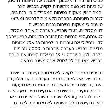
כביש הערבה ידוע כמוקד אומלל של תאונות דרכים,
שנובעות לא פעם מתשתית לקויה. בכביש הצר
והמהיר אין מעקות בטיחות המפרידים בין הנתיבים,
למרות חיוניותם. בחברה הלאומית לדרכים (מע"צ)
טוענים כי מעקות בטיחות נבנים בכבישים
דו-מסלוליים, בעוד שכביש הערבה הוא חד-מסלולי.
לטענתם, לפי הנחיות התחבורה הקיימות, כביש ייהפך
לדו-מסלולי אם עוברות בו לפחות 16 אלף מכוניות
מדי יום. בכביש הערבה עוברות כ-7,000 מכוניות
בלבד. ולכן, העובדה ש-13 בני אדם קיפחו את חייהם
בכביש מאז תחילת 2007 אינה משנה כנראה.
תשתית כבישים לקויה ולא סלחנית קיימת בכבישים
רבים בישראל, לא רק בכביש הערבה. היא כוללת, בין
היתר, כבישים שבהם אין גדרות הפרדה או מעקות
בטיחות תקינים, כבישים שבהם קיים נתיב נסיעה אחד
בלבד לכל כיוון, וכאלה שבהם השוליים צרים מדי או
שאינם קיימים כלל. תשתית לא סלחנית כוללת גם