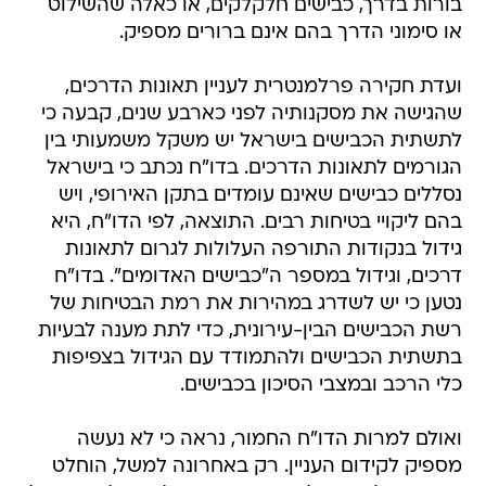
בורות בדרך, כבישים חלקלקים, או כאלה שהשילוט
או סימוני הדרך בהם אינם ברורים מספיק.
ועדת חקירה פרלמנטרית לעניין תאונות הדרכים,
שהגישה את מסקנותיה לפני כארבע שנים, קבעה כי
לתשתית הכבישים בישראל יש משקל משמעותי בין
הגורמים לתאונות הדרכים. בדו"ח נכתב כי בישראל
נסללים כבישים שאינם עומדים בתקן האירופי, ויש
בהם ליקויי בטיחות רבים. התוצאה, לפי הדו"ח, היא
גידול בנקודות התורפה העלולות לגרום לתאונות
דרכים, וגידול במספר ה"כבישים האדומים". בדו"ח
נטען כי יש לשדרג במהירות את רמת הבטיחות של
רשת הכבישים הבין-עירונית, כדי לתת מענה לבעיות
בתשתית הכבישים ולהתמודד עם הגידול בצפיפות
כלי הרכב ובמצבי הסיכון בכבישים.
ואולם למרות הדו"ח החמור, נראה כי לא נעשה
מספיק לקידום העניין. רק באחרונה למשל, הוחלט