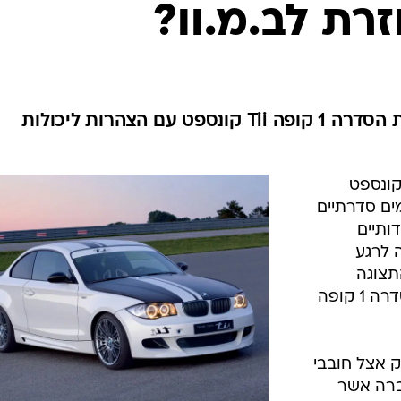
בטיחות
סדנאות ושיפורים
דעות
כל הכתבות
ארכיון מדורים
ס
ב.מ.וו מציגה בתערוכת טוקיו את הסדרה 1 קופה Tii קונספט עם הצהרות ליכולות
כתבו לנו
פ
אביזרים לרכב
ה
-5 מכוניות קונספט
ט
ים סדרתיים
 או ידידותיים
א נחה לרגע
תצוגה
השישית ואולי המסקרנת מכולן - הסדרה 1 קופה
חשק אצל חובבי
ברה אשר