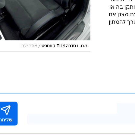
תקן בה או
צת מצנן את
רך להמתין
/
ב.מ.וו סדרה 1 Tii קונספט
אתר יצרן