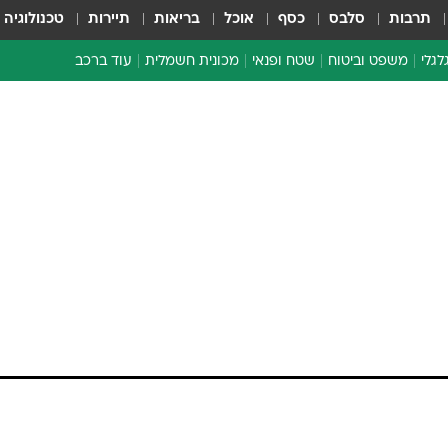
תרבות
סלבס
כסף
אוכל
בריאות
תיירות
טכנולוגיה
לגלי
משפט וביטוח
שטח ופנאי
מכונית חשמלית
עוד ברכב
ת דו-גלגלי
ביטוח רכב
י דו-גלגלי
אביזרים לרכב
ים ארוכי טווח דו-גלגלי
מכוניות חדשות
ק
מבצעים חמים
י
מבחנים ארוכי טווח
מבשלים מהשטח
אופניים
משומשות
אספנות
ספורט מוטורי
צרכנות
טכנולוגיה