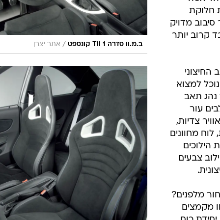
 חלוקת
סיבוב מדויק
ד קרוב יותר
/
ב.מ.וו סדרה 1 Tii קונספט
אתר יצרן
 החיצוני
וכל למצוא
נהג תאב
ים עור
ויר צדיות,
וטר ובעל 3 צלעות, לוח מחוונים
ת הילוכים
לוב צבעים
ונית.
ור מלפנים?
וו מקמצים
יחידת כוח