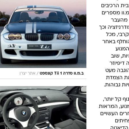
מרבית הרכיבים
מ.וו מספרים
 מהעבר
רניזציה וכך
רבי, מכל
הוחלף באחר
המנוע
ות, שוב
 דיפיוזר
וגבה מעט
/
ב.מ.וו סדרה 1 Tii קונספט
אתר יצרן
את הצמדת
ות גבוהות.
מסתיר גם גוף קל יותר,
מנוע, המראות
רים העשויים
חיתים
הדיאטה