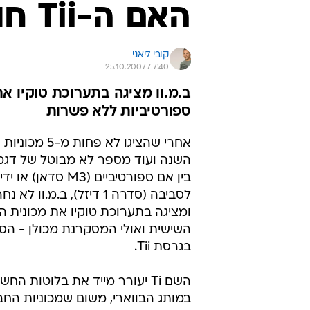
האם ה-Tii חוזרת לב.מ.וו?
קובי ליאני
25.10.2007 / 7:40
ספורטיביות ללא פשרות
אחרי שהציגו לא פחות מ
השנה ועוד מספר לא מבוטל של דגמ
בין אם ספורטיביים (M3 סדאן)
לסביבה (סדרה 1 דיזל), ב.מ.וו ל
ומציגה בתערוכת טוקיו את מכונית ה
בגרסת Tii.
השם Ti יעורר מייד את בלוטות ה
במותג הבווארי, משום שמכוניות הח