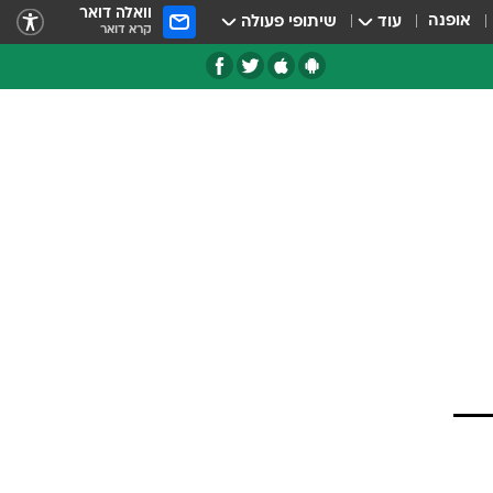
וואלה דואר
אופנה
עוד
שיתופי פעולה
קרא דואר
טגוריות
צרנים