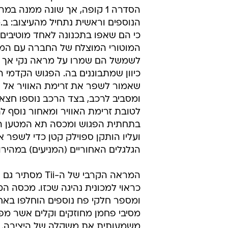
הסדרה 1 קופה, אך שונה ממנה ב
הנוספים וראשית נתחיל מהעיצוב: ב.
כי הם שאפו בתכנונה לאחד מוטיבים
המוטורי המוצלח של החברה עם המוד
לשמשל הם שמרו על מראה נקי אך ק
כיוון שמתבוננים בה. הפגוש הקדמי 
שאמור לשפר את זרימת האוויר אל 
ומסביב לרכב, בצד הרכב נוספו חצאי
לטובת זרימת האוויר ומאחור נוסף לה
בתחתית הפגוש ומכסה תא המטען ה
ועליו הותקן ספוילק קטן כדי לשפר 
הגלגלים האחוריים (המניעים) במהירוי
המראה הקרבי של ה-Tii 
כראוי למכונית נהיגה שכזו. מכסה ה
ומספר חלקי פח נוספים הוחלפו באח
מסיבי פחמן מחוזקים וקלים אשר מפ
משמעותית את משקלה של היצירה. 