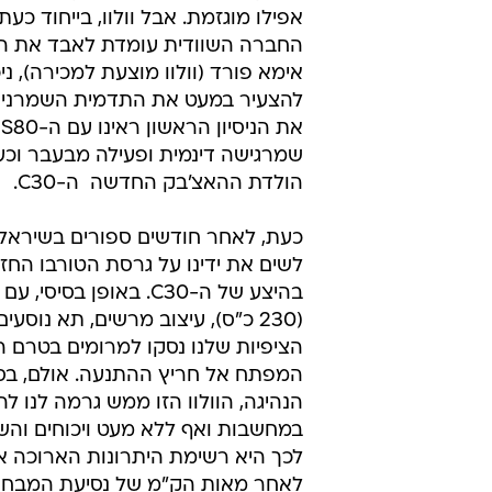
אפילו מוגזמת. אבל וולוו, בייחוד כע
החברה השוודית עומדת לאבד את ה
אימא פורד (וולוו מוצעת למכירה), ניכ
להצעיר במעט את התדמית השמרנית
א
שמרגישה דינמית ופעילה מבעבר וכע
הולדת ההאצ'בק החדשה  ה-C30.
כעת, לאחר חודשים ספורים בשיראל,
לשים את ידינו על גרסת הטורבו החז
בהיצע של ה-C30. באופן בסיסי
(230 כ"ס), עיצוב מרשים, תא נוסעים 
הציפיות שלנו נסקו למרומים בטרם 
המפתח אל חריץ ההתנעה. אולם, בסו
הנהיגה, הוולוו הזו ממש גרמה לנו 
במחשבות ואף ללא מעט ויכוחים והש
לכך היא רשימת היתרונות הארוכה א
לאחר מאות הק"מ של נסיעת המבחן, 