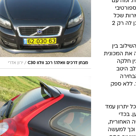
ח. ומה עם
ספורטיבי
מרות שכל
השאר יישאר נאמן למקור, בואו נתכנן לה רק 2
שילוב בין
 את המכונית
ין חלקה
/
מבחן דרכים וואלה! רכב וולוו C30
ירון אדרי
ב היטב
בחירה
וד. ללא ספק
כל יתרון עמד
. בכדי
 האחורית,
 וכך למעשה