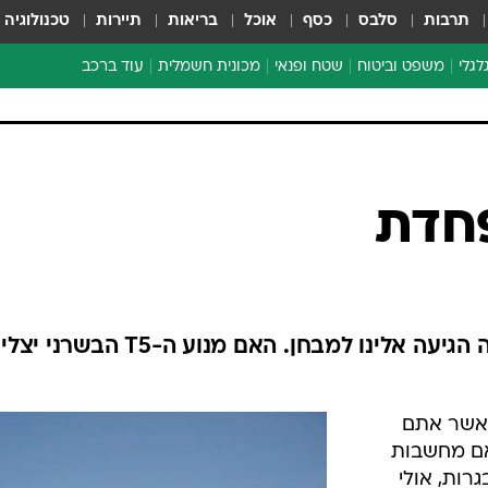
תרבות
סלבס
כסף
אוכל
בריאות
תיירות
טכנולוגיה
לגלי
משפט וביטוח
שטח ופנאי
מכונית חשמלית
עוד ברכב
ת דו-גלגלי
ביטוח רכב
י דו-גלגלי
אביזרים לרכב
ים ארוכי טווח דו-גלגלי
מכוניות חדשות
ק
מבצעים חמים
י
חדת
מבחנים ארוכי טווח
מבשלים מהשטח
אופניים
משומשות
גרסת הטורבו לוולוו C30 הצעירה הגיעה אלינו למבחן. האם מנוע ה-T5 הבשרנ
אספנות
ספורט מוטורי
כאשר אתם
צרכנות
אם מחשבות
טכנולוגיה
גרות, אולי