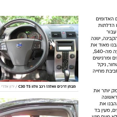
ם האדומים
ו הדלתות
עבור
קבינה, ישנה
נו מאוד את
המראה של הקונסולה ה'צפה' שהגיעה מה-S40,
ם ומרגישים
ור, ניקל
ביבת מחייה
/
מבחן דרכים וואלה! רכב וולוו C30 T5
ירון אדרי
ק יותר את
ראשונה
הבנו את
ם, מעין בד