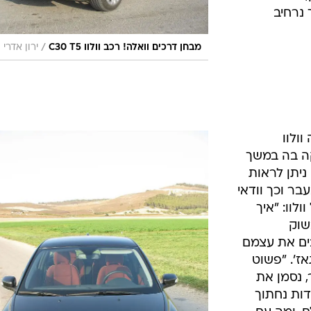
 נרחיב
/
מבחן דרכים וואלה! רכב וולוו C30 T5
ירון אדרי
ה-C30, מנסה וולוו
ה בה במשך
 ניתן לראות
בר וכך וודאי
לוו: "איך
 בשוק
ים את עצמם
ז'. "פשוט
 נסמן את
דות נחתוך