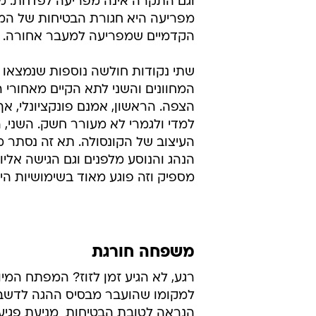
וגם התקרה אינה מפריעה לפדחת. מי
מפריעה היא חגורת הבטיחות של המ
הקדמיים שמפריעה למעבר אחורה.
שתי נקודות חולשה נוספות שנמצאו נ
המחוונים והשני לתא הקיים מאחורי 
הצפה. הראשון, אמנם פונקציונלי, א
למדי ולגמרי לא מעורר חשק. השני, ה
העיצוב של הקונסולה. תא זה נסתר מ
הנהג והנוסע מלפנים וגם הגישה אליו 
מספיק וזה פוגע מאוד בשימושיות היו
משפחה חורגת
רגע, לא הגיע זמן לזוז? המפתח המיו
למקומו שהועבר מבסיס ההגה לדשבו
הנראה לטובת הבטיחות  מניעת פגיע