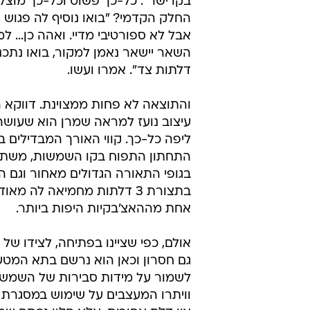
בקו ישר". כל-כך פשוט וכל-כך מוצל
החלק הקדמי? "בואו נוסיף לה פגוש 
אבל לא ספורטיבי מדיי. ואהה כן... ל
דלתות צד". אמרו ועשו.
והתוצאה לא פחות ממצוינת. דווקא ה
עיצוב נועז למראה שמרן הוא שעושה
ליפה כל-כך. קווי האורך המבדילים ב
התחתון התפוח בקו השמשות, משתל
בגופי התאורה הגדולים מאחור וגם ה
בתצורת 3 דלתות מחמיאה לה מא
אחת מההאצ'בקיות היפות ביותר.
אולם, כפי שציינו בפתיחה, לצידו של 
גם חסרון וכאן הוא נרשם בתא המטען
לשמור על מידות סבירות של השמשה
וויתרו המעצבים על שימוש במסגרת