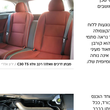
 שכן
ושבים
וגעות ללוח
הקונסולה
ך נראה סתמי
וא קורבן
אוד מעיני
אינה נוחה
מיומית שלו.
/
מבחן דרכים וואלה! רכב וולוו C30 T5
ירון אדרי
חד הוכנס
רד, ככל
תו בברך