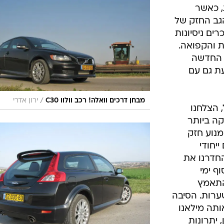
בטיחות
ת, כאשר
סדנאות ושיפורים
גב החזק של
רים ניסיונות
דעות
 והקפואה.
כל הכתבות
ת הניסיון הראשון ראינו עם ה-S80 החדשה
ארכיון מדורים
ס
ת גם עם
כתבו לנו
פ
אביזרים לרכב
ה
/
מבחן דרכים וואלה! רכב וולוו C30
ירון אדרי
 הצלחנו
ט
קה ביותר
, עם מנוע חזק
ייחודי
החדרנו את
ף ימי
להתאמץ
ערות. הסיבה
ותה מילאנו
יתרונות