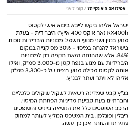
/
אפילו אם היא נקייה?
קובי ליאני
ישראל אליהו ביקש לייבא ביבוא אישי לקסוס
RX400h (אר איקס 400 אייץ') היברידית - בעלת
מנוע בנזין ושני מנועי חשמל. מכוניות היברידיות זוכות
בישראל להנחה במיסוי - 30% מס קנייה במקום
84%. אלא שההנחה הזאת תקפה רק למכוניות
היברידיות עם מנוע בנפח קטן מ-3,000 סמ"ק, ואילו
אותה לקסוס מכילה מנוע בנפח של כ-3,300 סמ"ק.
אליהו לא ויתר ועתר לבג"ץ.
בג"ץ קבע שמדינה רשאית לשקול שיקולים כלכליים
וחברתיים בעת קביעת מדיניות הפחתת המיסוי.
הרכב השופטים כלל את הנשיאה בייניש והשופטים
ריבלין ופוגלמן. בית המשפט המליץ לעותר למחוק
עתירתו והעותר אכן כך עשה.