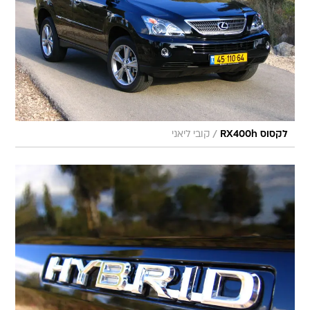
/
לקסוס RX400h
קובי ליאני