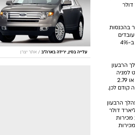
בטיחות
 מיליארד דולר
סדנאות ושיפורים
דעות
ר בהכנסות
כל הכתבות
עובדים
ארכיון מדורים
ס
וסגירת מפעלים. מניית החברה עולה ב-4%
כתבו לנו
פ
/
עלייה בסין, ירידה בארה"ב
אתר יצרן
אביזרים לרכב
ה
ך הרבעון
ט
 מיליון דולר, או 19 סנט למניה
לעומת הפסד של 5.2 מיליארד דולר או 2.79
 קודם לכן.
של החברה עלו ב-11% במהלך הרבעון
יארד דולר לעומת 37.1 מיליארד דולר
מכירות
ן ולמרות ירידה של 18% במכירות