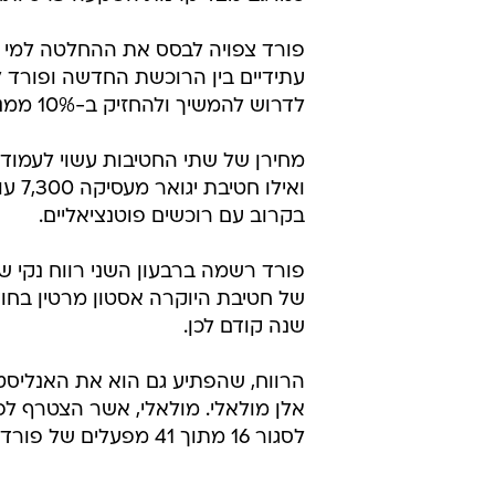
פורד צפויה לבסס את ההחלטה למי יי
עתידיים בין הרוכשת החדשה ופורד לא
לדרוש להמשיך ולהחזיק ב-10% ממניות החטיבות, בדומה לאחזקותיה באסטון מרטין.
ואיל
בקרוב עם רוכשים פוטנציאליים.
שנה קודם לכן.
הרווח, שהפתיע גם הוא את האנליסט
אלן מולאלי. מולאלי, אשר הצטרף לפ
לסגור 16 מתוך 41 מפעלים של פורד באמריקה הצפונית כדי לחסוך בעלויות.