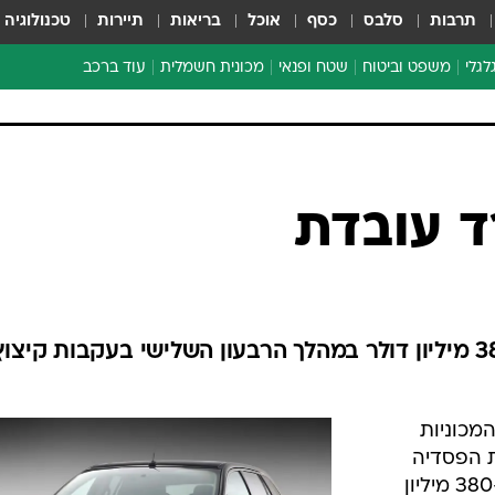
תרבות
סלבס
כסף
אוכל
בריאות
תיירות
טכנולוגיה
לגלי
משפט וביטוח
שטח ופנאי
מכונית חשמלית
עוד ברכב
ת דו-גלגלי
ביטוח רכב
י דו-גלגלי
אביזרים לרכב
ים ארוכי טווח דו-גלגלי
מכוניות חדשות
ק
מבצעים חמים
י
ד עובדת
מבחנים ארוכי טווח
מבשלים מהשטח
אופניים
משומשות
פורד צימצמה את הפסדיה ל-380 מיליון דולר במהלך הרבעון השלישי בעקבות קיצו
אספנות
ספורט מוטורי
המכוניות
צרכנות
ת הפסדיה
טכנולוגיה
במהלך הרבעון השלישי של 2007 ל-380 מיליון