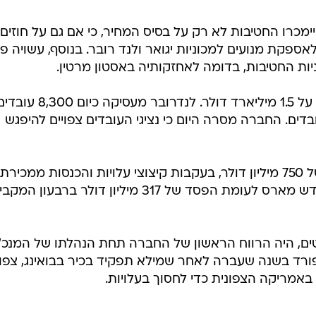
מכרו החטיבות לא רק על בסיס המחיר, כי אם גם על חוזים
ספקת מנועים למכוניות יגואר ולנד רובר. בנוסף, עשויה פ
מחירן של שתי החטיבות עשוי לעמוד על 1.5 מיליארד דולר. לנדרובר מעסיקה כיום 8,300
ו חטיבת יגואר מעסיקה 7,300 עובדים. החברה מסרה היום כי נציגי העובדים צפויים להיפגש
פורד רשמה ברבעון השני רווח נקי של 750 מיליון דולר, בעקבות קיצוצי עלויות והכנסות ממכיר
של חטיבת היוקרה אסטון מרטין בחודש מארס לעומת הפסד של 317 מיליון דולר ברבעון המ
ים, היה הרווח הראשון של החברה תחת הנהלתו של המנכ"
ורד בשנה שעברה לאחר שמילא תפקיד בכיר בבואינג, צפוי