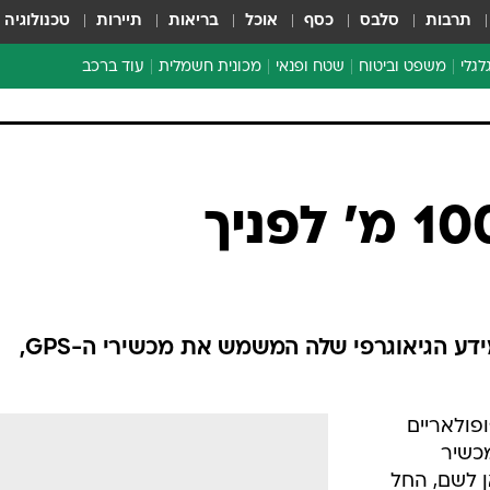
תרבות
סלבס
כסף
אוכל
בריאות
תיירות
טכנולוגיה
לגלי
משפט וביטוח
שטח ופנאי
מכונית חשמלית
עוד ברכב
ת דו-גלגלי
ביטוח רכב
י דו-גלגלי
אביזרים לרכב
ים ארוכי טווח דו-גלגלי
מכוניות חדשות
ק
מבצעים חמים
י
מבחנים ארוכי טווח
מבשלים מהשטח
אופניים
משומשות
חברת 'מפה' מוסיפה למאגר המידע הגיאוגרפי שלה המשמש את מכשירי ה-GPS,
אספנות
ספורט מוטורי
(GPS), הפכו פופולאריים
צרכנות
מכשיר
טכנולוגיה
ן לשם, החל