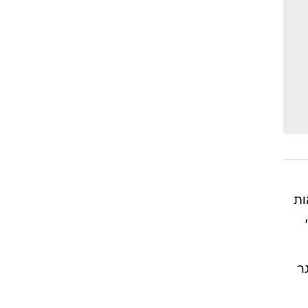
וגרים שנה
וטו רצח
עברת בעלות
וטאלוס
G לקבל התראות
גר