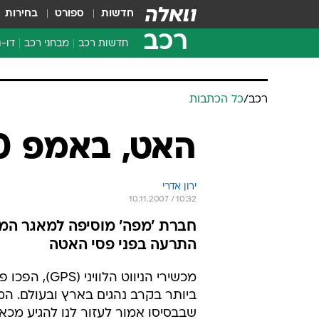
חדשות
ספורט
בחירות
רכב
חדשות רכב
מבחני רכב
דו-ג
חדשו
מבחנ
רכב
/
כל הכתבות
מבחנ
האט, באמפ 100 מ' לפניך
ירון אדרי
10.11.2007 / 10:32
התרעה בפני פסי האטה
מכשירי הניווט הלוויני 
ביותר בקרב נהגים בארץ ובעולם. ה
שבבסיסו אמור לעזור לנו להגיע מכא