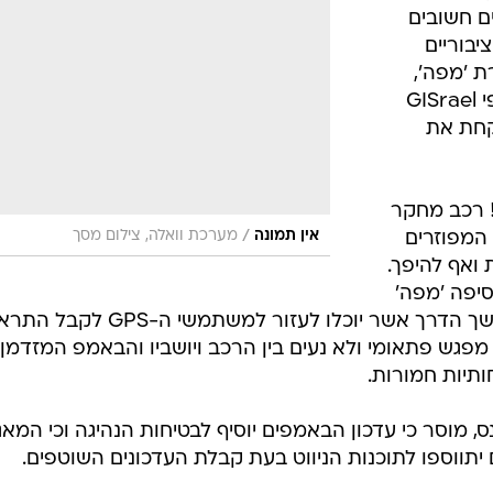
בטיחות
ם חשובים
סדנאות ושיפורים
יבוריים
ת 'מפה',
דעות
המפעילה את מאגר המידע הגיאוגרפי GISrael
כל הכתבות
קחת את
ארכיון מדורים
ס
כתבו לנו
פ
אביזרים לרכב
ה
! רכב מחקר
/
אין תמונה
מערכת וואלה, צילום מסך
המפוזרים
ט
 ואף להיפך.
יפה 'מפה'
מידע אודות באמפים הנמצאים בהמשך הדרך אשר יוכלו לעזור למשתמשי ה-PS
גש פתאומי ולא נעים בין הרכב ויושביו והבאמפ המזדמן,
תיות חמורות.
ל GISrael עופר משנס, מוסר כי עדכון הבאמפים יוסיף לבטיחות הנהיגה וכי המא
 יתווספו לתוכנות הניווט בעת קבלת העדכונים השוטפים.