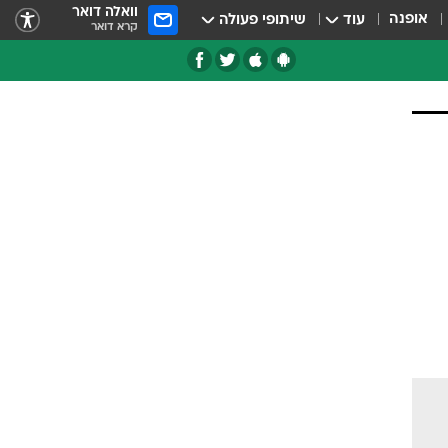
וואלה דואר
אופנה
עוד
שיתופי פעולה
קרא דואר
טגוריות
צרנים