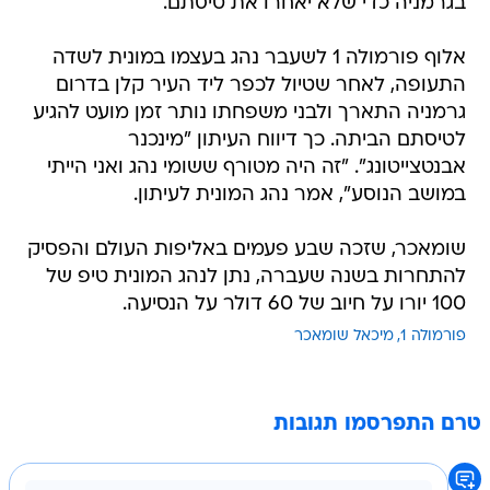
בגרמניה כדי שלא יאחרו את טיסתם.
אלוף פורמולה 1 לשעבר נהג בעצמו במונית לשדה
התעופה, לאחר שטיול לכפר ליד העיר קלן בדרום
גרמניה התארך ולבני משפחתו נותר זמן מועט להגיע
לטיסתם הביתה. כך דיווח העיתון "מינכנר
אבנטצייטונג". "זה היה מטורף ששומי נהג ואני הייתי
במושב הנוסע", אמר נהג המונית לעיתון.
שומאכר, שזכה שבע פעמים באליפות העולם והפסיק
להתחרות בשנה שעברה, נתן לנהג המונית טיפ של
100 יורו על חיוב של 60 דולר על הנסיעה.
פורמולה 1
מיכאל שומאכר
טרם התפרסמו תגובות