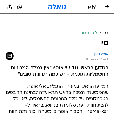
רכב
/
כל הכתבות
םי
אורה קורן
16.12.2007 / 7:26
המדען הראשי נגד שי אגסי: "אין במיזם המכוניות
החשמליות תוכנית - רק כמה רעיונות טובים"
המדען הראשי במשרד התמ"ת, אלי אופר,
שהממשלה הציבה בראש תת-ועדה לבחינת ההיבטים
הטכנולוגיים של מיזם המכונית החשמלית, לא יוכל
להציג חוות דעת מלומדת בנושא. בראיון ל-
TheMarker הסביר אופר, כי משרדו יכול לתת חוות