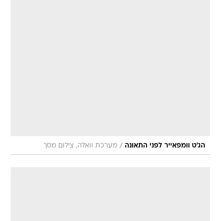
/
הג'ט וומפאייר לפני התאונה
מערכת וואלה, צילום מסך