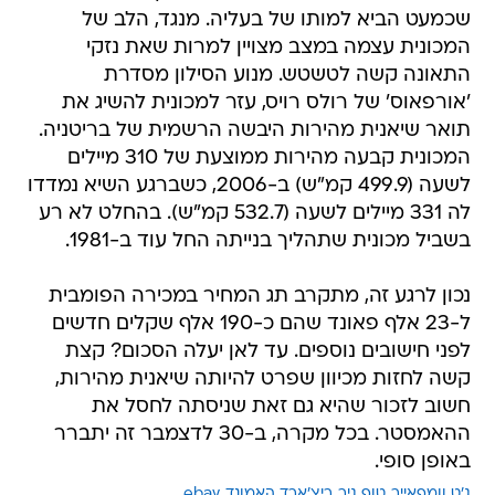
שכמעט הביא למותו של בעליה. מנגד, הלב של
המכונית עצמה במצב מצויין למרות שאת נזקי
התאונה קשה לטשטש. מנוע הסילון מסדרת
'אורפאוס' של רולס רויס, עזר למכונית להשיג את
תואר שיאנית מהירות היבשה הרשמית של בריטניה.
המכונית קבעה מהירות ממוצעת של 310 מיילים
לשעה (499.9 קמ"ש) ב-2006, כשברגע השיא נמדדו
לה 331 מיילים לשעה (532.7 קמ"ש). בהחלט לא רע
בשביל מכונית שתהליך בנייתה החל עוד ב-1981.
נכון לרגע זה, מתקרב תג המחיר במכירה הפומבית
ל-23 אלף פאונד שהם כ-190 אלף שקלים חדשים
לפני חישובים נוספים. עד לאן יעלה הסכום? קצת
קשה לחזות מכיוון שפרט להיותה שיאנית מהירות,
חשוב לזכור שהיא גם זאת שניסתה לחסל את
ההאמסטר. בכל מקרה, ב-30 לדצמבר זה יתברר
באופן סופי.
ג'ט וומפאייר
טופ גיר
ריצ'ארד האמונד
ebay