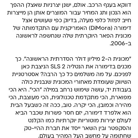
דווקא בענף הרכב. אולם, ישנן יצרניות שאצלן ההפך
הוא הנכון ותג המחיר עבור המוצרים אותן הן מייצרות
חייב לפזול כלפי מעלה, בדיוק כפי שעושים אצל
דימורה (DiMora) האמריקנית עם התקדמותה של
מכונית הפאר היוקרתית שלה שנחשפה לראשונה
ב-2006.
"מכונית ה-2 מיליון דולר הסדרתית הראשונה". כך
מכנים בדימורה את הנטליה SLS 2 הניצבת כאן
לפניכם. על מה משלמים כל כך הרבה? אסטרטגיית
השיווק שעומדת מאחורי המכונית שנבנית כולה
בעבודת יד, עושה שימוש נרחב במילה "הכי". היא הכי
מפוארת, הכי מתקדמת טכנולוגית, הכי מעוצבת, הכי
מהירה וכמובן, הכי יקרה. טוב, ככה זה כשבעל הבית
הוא אלפרד דימורה, יזם חסר פשרות שכבר הביא
לעולם יצירות מוטוריות יוקרתיות כמו הקלנט
והסקפטר ובין השאר ייסד את חברת ההיי-טק
שחתומה על מחשב העל המהיר בעולם.