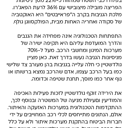
בפלח רכבי השטח שמהווה כ-22% מסך ניסיונות
הפריצה מובילה מיצובישי עם 36% לרעת הפאג'רו.
מלכת הגניבות בקרב ה"פראייבטים" היא האוקטביה
של סקודה ואחריה האחות מבית, הפולקסווגן גולף.
התפתחות הטכנולוגיה אינה מפחידה את הגנבים
והדרך המועדפת עליהם היא תקיפה ישירה של
מערכות המיגון ומחשבי הרכב. מעל ל-70%
מניסיונות הגניבה נעשו בדרך זאת. כאן מציין
גולדשטיין כי חלה עלייה בגניבות בהן מעורב צד שלישי
כמו בעל הרכב עצמו, אדם שהרכב נמצא ברשותו או
גוף אחר כמו מוסך, תחנת שטיפה וכדומה.
את הירידה זוקף גולדשטיין לזכות פעילות האכיפה
והמודיעין וםעיולת מניעה של המשטרה ובנוסף לכך,
ההתקדמות הטכנולוגית במערכות האזעקה והאיתור.
אולם, הנתונים מתייחסים לכלי רכב המחוייבים על ידי
חברות הביטוח בהתקנת מערכות איתור ולא על כלל