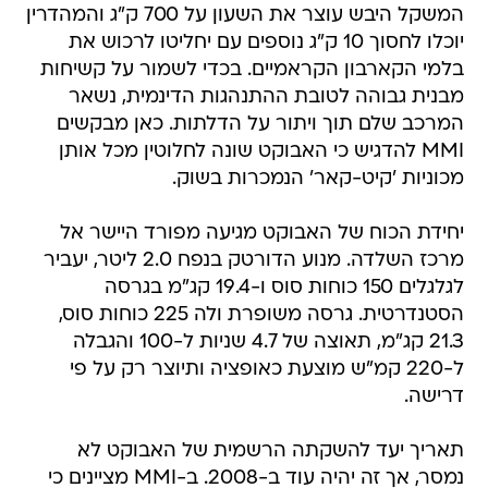
המשקל היבש עוצר את השעון על 700 ק"ג והמהדרין
יוכלו לחסוך 10 ק"ג נוספים עם יחליטו לרכוש את
בלמי הקארבון הקראמיים. בכדי לשמור על קשיחות
מבנית גבוהה לטובת ההתנהגות הדינמית, נשאר
המרכב שלם תוך ויתור על הדלתות. כאן מבקשים
MMI להדגיש כי האבוקט שונה לחלוטין מכל אותן
מכוניות 'קיט-קאר' הנמכרות בשוק.
יחידת הכוח של האבוקט מגיעה מפורד היישר אל
מרכז השלדה. מנוע הדורטק בנפח 2.0 ליטר, יעביר
לגלגלים 150 כוחות סוס ו-19.4 קג"מ בגרסה
הסטנדרטית. גרסה משופרת ולה 225 כוחות סוס,
21.3 קג"מ, תאוצה של 4.7 שניות ל-100 והגבלה
ל-220 קמ"ש מוצעת כאופציה ותיוצר רק על פי
דרישה.
תאריך יעד להשקתה הרשמית של האבוקט לא
נמסר, אך זה יהיה עוד ב-2008. ב-MMI מציינים כי