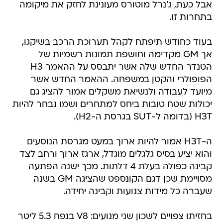
אבל כעת, ג'נרל מוטורס מעונינת לחזק את מיקומה
בתחרות זו.
בעוד כחודש תיפתח לקהל תערוכת הרכב בשיקגו,
אך GM מקדימה וחושפת תמונות רשמיות של
הטנדר החדש שלה אשר יתבסס על ההאמר H3
הפופולרי והקטן במשפחה. ההאמר החדש אשר
מיועד לעבודה ולנשיאת משקלים אמור להציג גם
יכולות שטח טובות ביחס למתחרים ושמו נבחר להיות
H3T (בדומה ל-SUT בגרסת ה-H2).
ה-H3T אמור להיות ארוך במעט מגרסת הנוסעים
והוא יציע בסיס גלגלים מוגדל, ארגז ארוך ורחב לצד
קבינה כפולה בעלת 4 דלתות. מכך ישנה הפתעה
מסויימת שכן דגם הקונספט שהציגה GM בשנה
שעברה כל מידות צנועות וקבינה יחידה.
בחזיתו צפויים לשכון שני מנועים: V8 בנפח 5.3 ליטר