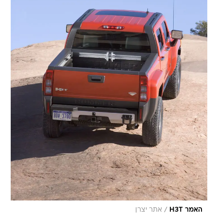
/
האמר H3T
אתר יצרן