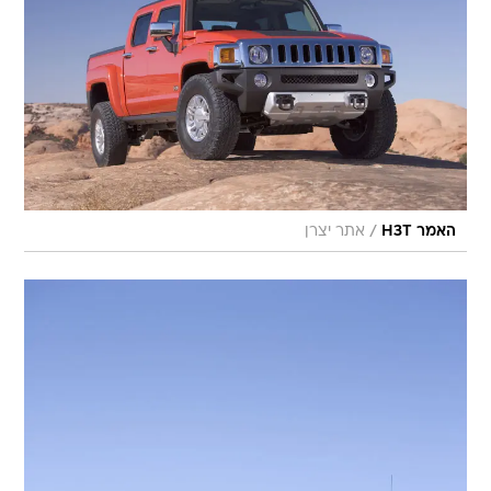
/
האמר H3T
אתר יצרן