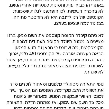
באתרי הרכב ידיעות ותמונות כפטריות אחרי הגשם,
לא בהכרח רשמיות. לכן הופתענו לגלות שמכונית
הקונספט של רנו לז'נבה היא לא רודסטר פתוחה,
בבניגוד למה שציפו בעולם.
לא סתם קיבלה הקופה קונספט את השם מגאן. ברנו
מציינים כי ממנה תיוולד הקופה העתידית למכונית
הקומפקטית, מה שרומז כי מכאן גם תגיע המגאן
הבאה בעצמה. אורכה של הקונספט 451 ס"מ, ארוך
בהרבה ממכונית קומפקטית מהדור הנוכחי, אך אסור
לשכוח כי מכונית תצוגה מאופיינת בדרך כלל בעיצוב
לא שגרתי.
גופי התאורה מסוג לד מלפנים ומאחור לוכדים מייד
את תשומת הלב. מקדימה, הפנסים הם המשך ישיר
לכונסי האוויר שבקצות הפגוש ומאחור יש 2 זוגות
מכל צד השקועים עמוק. ואז נפתחת הדלת והתאורה
נשכחת באחת. שתי דלתות הקופה נפתחות כלפי