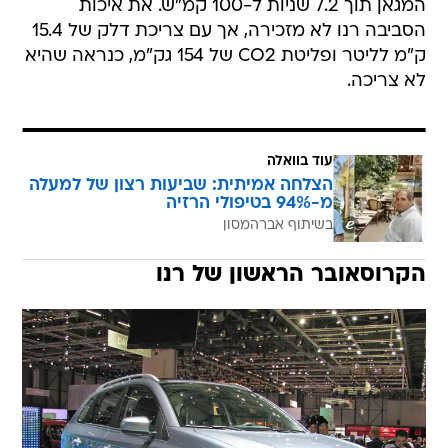
המגאן תוך 7.2 שניות ל-100 קמ"ש. את איכות
הסביבה רנו לא מזכירה, אך עם צריכת דלק של 15.4
ק"מ לליטר ופליטת CO2 של 154 גק"מ, כנראה שהיא
לא צריכה.
עוד בוואלה
הצלחה אמיתית: שביעות רצון של למעלה
מ-94% בטיפולי הרזיה
בשיתוף אברהמסון
הקרוסאובר הראשון של רנו