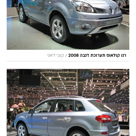
/
רנו קולאוס תערוכת ז'נבה 2008
קובי ליאני