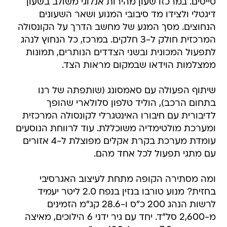
טייסים. במרכזו שעון מהירות אנלוגי משולב בשעון
דיגטלי ולצידו מד סיבובי המנוע ושאר השעונים
הנחוצים. מסך המגע של מחשב הדרך על הקונסולה
המרכזית חולק ל-3 חלקים. במרכז, כל הנחוץ לנהג
לתפעול המכונית ובשני הצדדים הנותרים, תמונות
ממצלמות הוידאו שבמקום מראות הצד.
שיתוף הפעולה עם סאמסונג (שותפתה של רנו
בתחום הרכב), הוליד טלפון סלולארי שהופך
לדיבורית עם חיבורו האינטגרלי לקונסולה המרכזית
ומערכת מולטימדיה משוכללת. עוד לרווחת הנוסעים
עומדת מערכת בקרת אקלים מפוצלת ל-4 אזורים
עם מתגי תפעול לכל אחד מהם.
ומה מסתירה הקופה מתחת לעיצוב האגרסיבי
בחזית? מנוע טורבו בנזין בנפח 2.0 ליטר יעמיד
לרשות הנהג 200 כ"ס ו-28.6 קג"מ הזמינים
מ-2,600 סל"ד. יחד עם גיר ידני 6 הילוכים, מאיצה