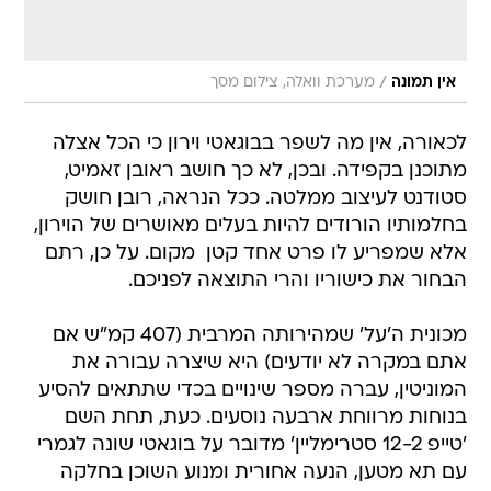
/
אין תמונה
מערכת וואלה, צילום מסך
לכאורה, אין מה לשפר בבוגאטי וירון כי הכל אצלה
מתוכנן בקפידה. ובכן, לא כך חושב ראובן זאמיט,
סטודנט לעיצוב ממלטה. ככל הנראה, רובן חושק
בחלמותיו הורודים להיות בעלים מאושרים של הוירון,
אלא שמפריע לו פרט אחד קטן  מקום. על כן, רתם
הבחור את כישוריו והרי התוצאה לפניכם.
מכונית ה'על' שמהירותה המרבית (407 קמ"ש אם
אתם במקרה לא יודעים) היא שיצרה עבורה את
המוניטין, עברה מספר שינויים בכדי שתתאים להסיע
בנוחות מרווחת ארבעה נוסעים. כעת, תחת השם
'טייפ 12-2 סטרימליין' מדובר על בוגאטי שונה לגמרי
עם תא מטען, הנעה אחורית ומנוע השוכן בחלקה