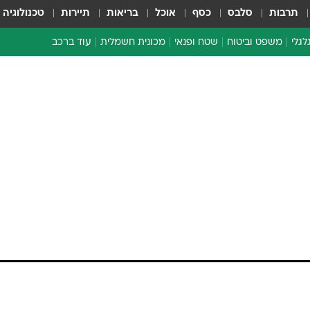
תרבות
סלבס
כסף
אוכל
בריאות
תיירות
טכנולוגיה
לגלי
משפט וביטוח
שטח ופנאי
מכונית חשמלית
עוד ברכב
ת דו-גלגלי
ביטוח רכב
י דו-גלגלי
אביזרים לרכב
ים ארוכי טווח דו-גלגלי
מכוניות חדשות
ק
מבצעים חמים
י
מבחנים ארוכי טווח
מבשלים מהשטח
אופניים
משומשות
אספנות
ספורט מוטורי
צרכנות
טכנולוגיה