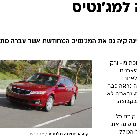
בטיחות
למג'נטיס
סדנאות ושיפורים
דעות
כל הכתבות
ארכיון מדורים
ס
יגה קיה גם את המג'נטיס המחודשת אשר עברה מת
כתבו לנו
פ
אביזרים לרכב
ה
 ניו-יורק
ט
יצרנית
לאחר
ה נראה כבר
, נראתה לא
בקבוצה.
 קודם כל
ם פינה את
 הכולל
/
קיה אופטימה מג'נטיס
אתר יצרן