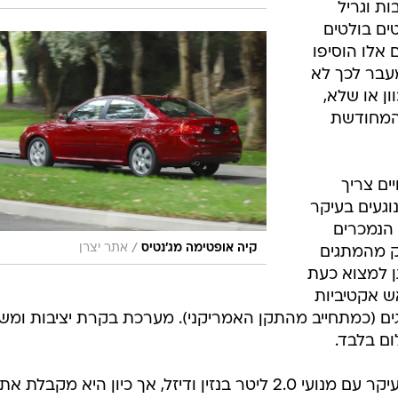
ת וגריל
טים בולטים
 אלו הוסיפו
6. ס"מ, אך מעבר לכך לא
ון או שלא,
 המחודשת
ים צריך
וגעים בעיקר
הנמכרים
/
קיה אופטימה מג'נטיס
אתר יצרן
ק מהמתגים
תן למצוא כעת
ת ראש אקטיביות
ים (כמתחייב מהתקן האמריקני). מערכת בקרת יציבות ומש
ם בלבד.
בעבר שווקה המג'נטיס (גם אצלנו) בעיקר עם מנועי 2.0 ליטר בנזין ודיזל, אך כיון היא מקבלת את