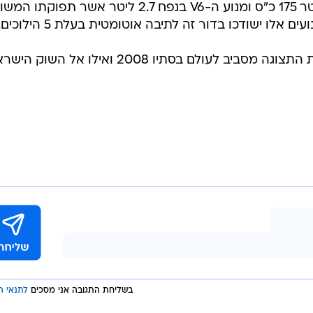
מנועי יונדאי המוכרים בנפחים 2.4 ליטר 175 כ"ס ומנוע ה-V6 בנפח 2.7 ליטר אשר ת
המג'נטיס המחודשת תגיע אל אולמות התצוגה מסביב לעולם בסתיו 2008 ואילו אל השו
בשליחת התגובה אני מסכים
לתנאי ה