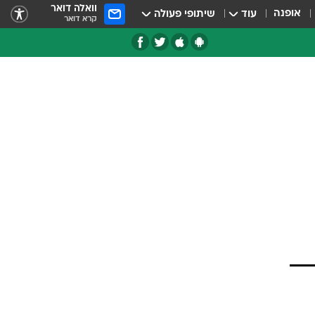
וואלה דואר
אופנה
עוד
שיתופי פעולה
קרא דואר
טגוריות
צרנים