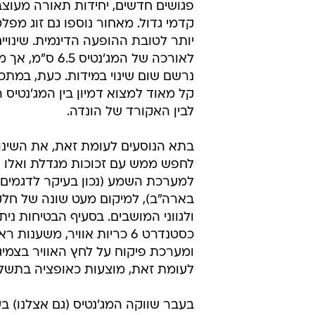
פגושים חדשים, יחידות תאורה מעוצבו
קדמי גדול. מאחור נוספו גם זוג מפל
יותר לטובת ההופעה הדינמית. שינויים
לאורכה של המג'נטיס 5
נרשם שום שינוי במידות. כעת, במתכו
קל מאוד למצוא דמיון בין המג'נטיס
לבין האקורד של הונדה.
בתא הנוסעים לעומת זאת, את השינוי
לחפש ממש עם זכוכות מגדלת ואלו נ
למערכת השמע (נכון בעיקר לדגמים 
בארה"ב), למיקום מעט שונה של חל
ולגווני המושבים. בסעיף הבטיחות ני
כסטנדרט 6 כריות אוויר, משענו
ומערכת פיקוח על לחץ האוויר בצמיג
לעומת זאת, מוצעות כאופציה בתשלו