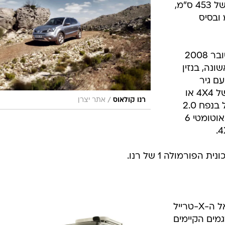
אמורים להציע מרחב נדיב עם אורך של 453 ס"מ,
, גובה של 170 ס"מ ובסיס
הקולאוס ישווק בישראל החל מאוקטובר 2008
נה, בנזין
ספק של 170 כ"ס עם גיר
אוטומטי 6 הילוכים ואשפרות הנעה של 4X4 או
/
רנו קולאוס
אתר יצרן
4X2. הגרסה השניה, בעלת מנוע דיזל בנפח 2.0
ליטר, 150 כ"ס או 175 כ"ס, בעלת גיר אוטומטי 6
ורמולה 1 של רנו.
את מרכז תשומת הלב יעניקו ניסאן אל ה-X-טרייל
מים הקיימים