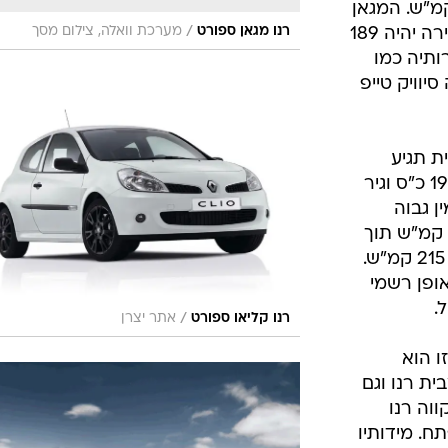
ניות ומהירות מרבית של 236 קמ"ש. המגאן
/
רנו מגאן ספורט
מערכת וואלה, צילום מסך
ספורט תגיע לישראל בחוד שיוני ומחירה יהיה 189
תיה כמו
דה סיוויק טייפ
ת תגיע
ארצה בגרסת ה-2.0 ליטר 16V עם 197 כ"ס וגיר
2 קג"מ הזמין גבוה
ב-5,500 סל"ד, תאיץ הקליאו ל-100 קמ"ש תוך
6.9 שניות ותגיע למהירות מרבית של 215 קמ"ש.
ופן רשמי
/
רנו קליאו ספורט
אתר יצרן
ו הוא
ת רנו וגם
וה רנו
. מידותיו