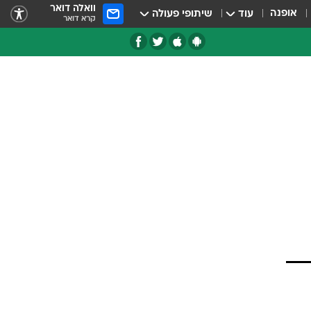
וואלה דואר
אופנה
עוד
שיתופי פעולה
קרא דואר
טגוריות
צרנים