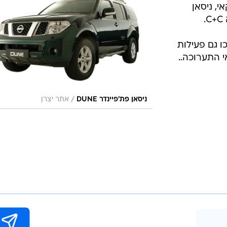
י, ניסאן
לם 1, ניסן יערכו גם פעילות
 התערוכה..
/
ניסאן פת'פיינדר DUNE
אתר יצרן