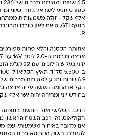
6.5 ש
אלף שקל - זולה משמעותית ממתחרו
הגולף GTI, סיאט לאון טורבו וההונ
R.
אחותה הקטנה והלא פחות ספורטיבי
ידני בעל 6 הילוכים. עם 2
הקליאו החמה תעשה עליה ארצה בא
בחודש יוני ומחירה יהיה 169 אלף שקל.
הרכב השלישי ואולי החשוב בתצוגה ז
הקוליאוס. זהו רכב השטח הראשון מבי
אם מדובר באיחור משמעותי, עמו מקו
להתברג בשוק הקרוסאוברים המתפתח