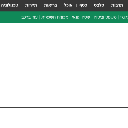
תרבות
סלבס
כסף
אוכל
בריאות
תיירות
טכנולוגיה
לגלי
משפט וביטוח
שטח ופנאי
מכונית חשמלית
עוד ברכב
ת דו-גלגלי
ביטוח רכב
י דו-גלגלי
אביזרים לרכב
ים ארוכי טווח דו-גלגלי
מכוניות חדשות
ק
מבצעים חמים
י
מבחנים ארוכי טווח
מבשלים מהשטח
אופניים
משומשות
אספנות
ספורט מוטורי
צרכנות
טכנולוגיה