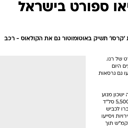
בטיחות
יאו ספורט בישראל
סדנאות ושיפורים
דעות
כל הכתבות
ארכיון מדורים
ס
'קרסו' תשיק באוטומוטור גם את הקולאוס - רכב
כתבו לנו
פ
אביזרים לרכב
ה
 של רנו.
ט
ים היום
ו גם גרסאות
ובחזיתה ישכון מנוע
2.0 ליטר טורבו המפיק 225 כ"ס ב-5,500 סל"ד
. אלו יעברו לכביש
לוכים ידנית בעלת 6 מהירויות ויסייעו
שגת נתוני האצה מעמידה ל-100 קמ"ש תוך