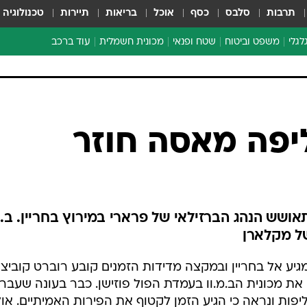
תרבות
סלבס
כסף
אוכל
בריאות
תיירות
טכנולוגיה
לגלי
משפט וביטוח
שטח ופנאי
מכונית חשמלית
עוד ברכב
ת דו-גלגלי
ביטוח רכב
י דו-גלגלי
אביזרים לרכב
ים ארוכי טווח דו-גלגלי
מכוניות חדשות
ק
מבצעים חמים
י
מבחנים ארוכי טווח
מבשלים מהשטח
אופניים
משומשות
ושש הנהג הברזילאי של פרארי במירוץ בחריין. ב.מ
אספנות
ל מקלארן
ספורט מוטורי
ירוץ השלישי בעונת הפורמולה 1 מגיע אל בחריין ובמקצה מדידות הזמנים קובע רוברט קוביצ
צרכנות
 מכונית הב.מ.וו בעמדת הפול פוזישן. כבר בעונה שעבר
טכנולוגיה
יפות ונראה כי הגיע הזמן לקטוף את הפירות האמיתיים. או