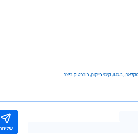
קלארן
ב.מ.וו
קימי רייקונן
רוברט קוביצה