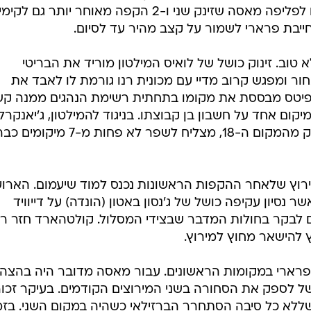
בטיחות
כבר בזינוק מאבד קוביצה את מקומו לפליפה מאסה שזינק שני ו-2 הקפה מאוחר יותר גם לקימי
סדנאות ושיפורים
 חייבת פרארי לשמור על קצב מהיר עד לסיום.
דעות
טוב. זינוק כושל של לואיס המילטון מוריד את הבריטי
כל הכתבות
ר ומפגש קרוב מדיי עם מכונית רנו גורמת לו לאבד את
ארכיון מדורים
ס
פיטס מבססת את מקומו בתחתית רשימת הנהגים ממנה ק
כתבו לנו
פ
מיקום אחד על חשבון בן קבוצתו. בניגוד להמילטון, ג'יאנקרלו
אביזרים לרכב
ה
פיסיקלה מקבוצת פורס אינדייה שזינק מהמקום ה-18, מצליח לשפר לא פחות מ-7 מיקומים
ט
רוץ שלאחר ההקפות הראשונות נכנס למוד שיעמום. הארוע
ט היחיד נרשם בהקפה ה-19 כאשר נסיון עקיפה כושל של ג'נסון באטון (הונדה) על דייוויד
ם לבקר בחולות המדבר שבצידי המסלול. קולטהארד חזר ר
פרארי במקומות הראשונים. עבור מאסה מדובר היה בהצה
ל לספק את הסחורה בשני המירוצים הקודמים. בעיקר זכו
ללא כל סיבה הסתחרר הברזילאי כשהיה במקום השני. בזמ