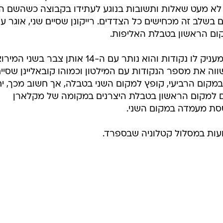
 לא מעט שאלות ותשובות בנוגע לעתידו בקבוצה כשהשם ה
ום הראשון בטבלת האליפות.
המקום ה-13 אליו הגיע המילטון, לא מעניק לו נקודות והוא נותר עם ה-14 אותן צבר בשנ
ווה את מספר הנקודות עם המילטון וכמוהו קובאליינן שסיי
 במקום הרביעי, קופץ למקום השני בטבלה, אך חשוב מכך, י
 למקום הראשון בטבלת היצרנים במקומה של מקלארן
סת מעמדה במקום השני.
עות במסלול קטלוניה שבספרד.