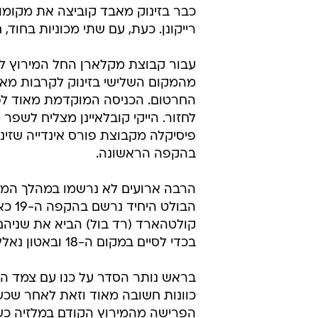
רייקונן. כעת, עם שתי מכוניות בחוד,
עבור קבוצת מקלארן החל המירוץ לא 
מהמקום השלישי בזינוק לקרבות מאחו
החרטום. הכניסה המוקדמת מאוד ל
לחזור. הייקי קובלאיינן מצליח לשפר 
בהקפה הראשונה.
הרבה ארועים לא נרשמו במהלך המי
הבול
קולטהארד (רד בול) הביא את שניה
בכדי לסיים במקום ה-18 ובאטון נאלץ להישאר מחוץ למירוץ.
בראש נותר הסדר על כנו עם צמד ה
כוונות חשובה מאוד וזאת לאחר שכש
הפרישה מהמירוץ הקודם במלזיה כש