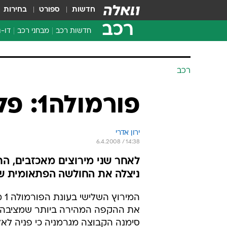
חדשות
ספורט
בחירות
רכב
חדשות רכב
מבחני רכב
דו-ג
חדשו
מבחנ
רכב
מבחנ
פורמולה1: פליפה מאסה חוזר
ירון אדרי
6.4.2008 / 14:38
לאחר שני מירוצים מאכזבים, התא
ניצלה את החולשה הפתאומית ש
המ
את ההקפה המהירה ביותר שמציבה את
סימנה הקבוצה מגרמניה כי פניה לאל