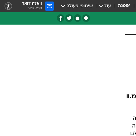
וואלה דואר
אופנה
עוד
שיתופי פעולה
קרא דואר
טגוריות
צרנים
.וו
ה
ה
לם