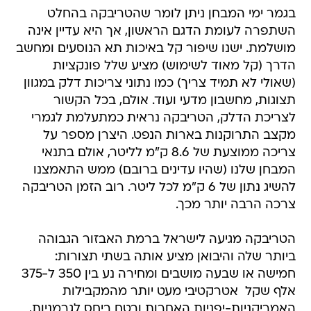
בגמר ימי המבחן ניתן לומר שהטריבקה בהחלט
השתפרה לעומת הדגם הראשון, אך היא עדיין אינה
מושלמת. ישנו שיפור קל באיכות תא הנוסעים ומחשב
הדרך (קל מאוד לשימוש) מציע שלל פונקציות
(שאולי לא תמיד צריך) כמו נתוני צריכות דלק במגוון
תצוגות, מחשבון מדעי ועוד. אולם, בכל הקשור
לצריכת הדלק, הטריבקה נראית כמתעלמת לגמרי
מקצב התרוקנות בארות הנפט. היצרן מספר על
צריכה ממוצעת של 8.6 ק"מ לליטר, אולם בתנאי
המבחן שלנו (שהיו עדינים ברובם) ממש התאמצנו
להשיג נתון של 6 ק"מ לכל ליטר. רוב הזמן הטריבקה
צרכה הרבה יותר מכך.
הטריבקה מגיעה לישראל ברמת האבזור הגבוהה
ביותר שלה והיבואן מציע אותה בשתי תצורות:
חמישה או שבעה מושבים ומחירה נע בין 350 ל-375
אלף שקל  אטרקטיבי מעט יותר מהמקבילות
האמריקניות-יפניות האחרות ובטח ביחס לגרמניות,