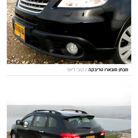
/
מבחן סובארו טריבקה
קובי ליאני