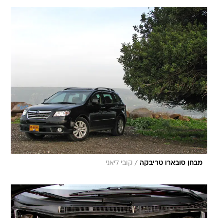
/
מבחן סובארו טריבקה
קובי ליאני