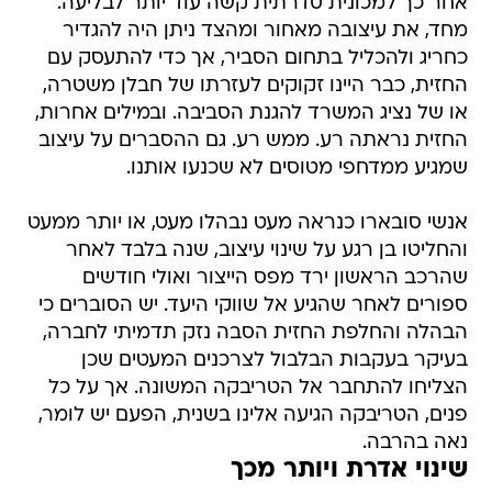
אחר כך למכונית סדרתית קשה עוד יותר לבליעה.
מחד, את עיצובה מאחור ומהצד ניתן היה להגדיר
כחריג ולהכליל בתחום הסביר, אך כדי להתעסק עם
החזית, כבר היינו זקוקים לעזרתו של חבלן משטרה,
או של נציג המשרד להגנת הסביבה. ובמילים אחרות,
החזית נראתה רע. ממש רע. גם ההסברים על עיצוב
שמגיע ממדחפי מטוסים לא שכנעו אותנו.
אנשי סובארו כנראה מעט נבהלו מעט, או יותר ממעט
והחליטו בן רגע על שינוי עיצוב, שנה בלבד לאחר
שהרכב הראשון ירד מפס הייצור ואולי חודשים
ספורים לאחר שהגיע אל שווקי היעד. יש הסוברים כי
הבהלה והחלפת החזית הסבה נזק תדמיתי לחברה,
בעיקר בעקבות הבלבול לצרכנים המעטים שכן
הצליחו להתחבר אל הטריבקה המשונה. אך על כל
פנים, הטריבקה הגיעה אלינו בשנית, הפעם יש לומר,
נאה בהרבה.
שינוי אדרת ויותר מכך