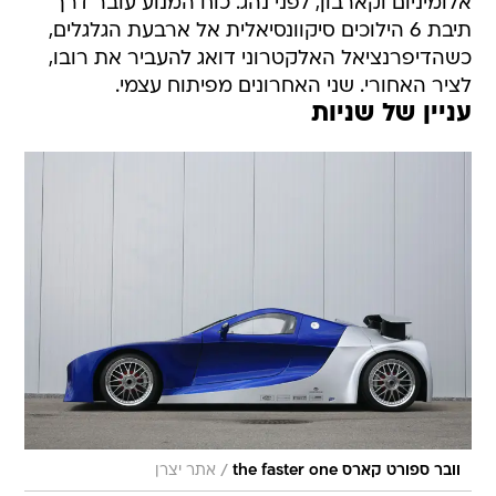
אלומיניום וקארבון, לפני נהג. כוח המנוע עובר דרך
תיבת 6 הילוכים סיקוונסיאלית אל ארבעת הגלגלים,
כשהדיפרנציאל האלקטרוני דואג להעביר את רובו,
לציר האחורי. שני האחרונים מפיתוח עצמי.
עניין של שניות
/
וובר ספורט קארס the faster one
אתר יצרן