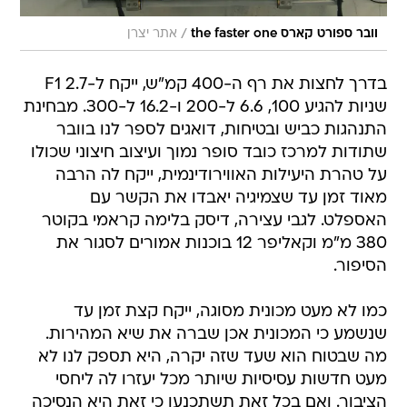
/
וובר ספורט קארס the faster one
אתר יצרן
בדרך לחצות את רף ה-400 קמ"ש, ייקח ל-F1 2.7
שניות להגיע 100, 6.6 ל-200 ו-16.2 ל-300. מבחינת
התנהגות כביש ובטיחות, דואגים לספר לנו בוובר
שתודות למרכז כובד סופר נמוך ועיצוב חיצוני שכולו
על טהרת היעילות האווירודינמית, ייקח לה הרבה
מאוד זמן עד שצמיגיה יאבדו את הקשר עם
האספלט. לגבי עצירה, דיסק בלימה קראמי בקוטר
380 מ"מ וקאליפר 12 בוכנות אמורים לסגור את
הסיפור.
כמו לא מעט מכונית מסוגה, ייקח קצת זמן עד
שנשמע כי המכונית אכן שברה את שיא המהירות.
מה שבטוח הוא שעד שזה יקרה, היא תספק לנו לא
מעט חדשות עסיסיות שיותר מכל יעזרו לה ליחסי
הציבור. ואם בכל זאת תשתכנעו כי זאת היא הנסיכה