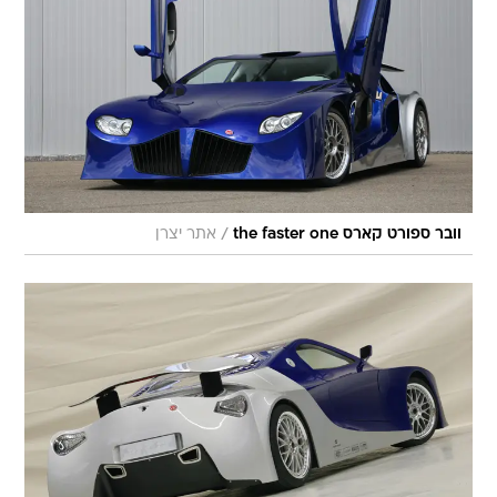
/
וובר ספורט קארס the faster one
אתר יצרן