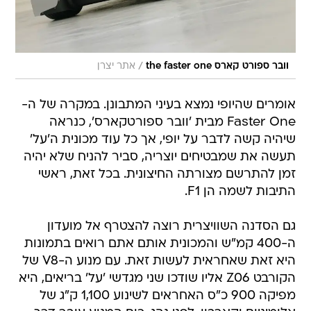
/
וובר ספורט קארס the faster one
אתר יצרן
אומרים שהיופי נמצא בעיני המתבונן. במקרה של ה-
Faster One מבית 'וובר ספורטקארס', כנראה
שיהיה קשה לדבר על יופי, אך כל עוד מכונית ה'על'
תעשה את שמבטיחים יוצריה, סביר להניח שלא יהיה
זמן להתרשם מצורתה החיצונית. בכל זאת, ראשי
התיבות לשמה הן F1.
גם הסדנה השוויצרית רוצה להצטרף אל מועדון
ה-400 קמ"ש והמכונית אותם אתם רואים בתמונות
היא זאת שאחראית לעשות זאת. עם מנוע ה-V8 של
הקורבט Z06 אליו שודכו שני מגדשי 'על' בריאים, היא
מפיקה 900 כ"ס האחראים לשינוע 1,100 ק"ג של