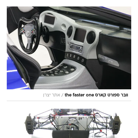
/
וובר ספורט קארס the faster one
אתר יצרן