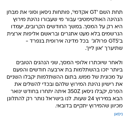
תחת השם 'GT אקדמי', פותחות ניסאן וסוני את מבחן
הנהיגה האולטימטיבי עבור מי שעבורו נהיגת מירוץ
היא רק על המסך. במשך החודשים הקרובים, יעמדו
הנרשמים בלא מעט אתגרים ובראשם אליפות ארצית
ב'GT5 פרולוג'  בכל מדינה אירופית בנפרד -
שתיערך 'און ליין'.
ולאחר שיוכתרו אלופי המסך, שני הנהגים הטובים
ביותר יזכו בהשתלמות בת ארבעה חודשים והפעם
על מכונית של ממש. בתום ההשתלמות יקבלו השניים
את רישיון נהיגת המירוץ שלהם ובכדי להשלים את
הפרס, יקבלו ניסאן 350Z איתה יתחרו בחודש ינואר
הבא במירוץ 24 שעות. לנו בישראל נותר רק להתלונן
מכיוון שהמירוץ יתקיים בדובאי.
ניסאן