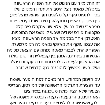
זה החל מייד עם הזינוק אל תוך הפנייה הראשונה
במסלול. מאסה ניצל היטב את יתרון המיקום שלו
בכדי לתפוס פער קל מלפנים תוך שהוא מנצל מגע
בין הייקי קובאליינן ממקלארן (זינק שני) וקימי רייקונן
מפרארי (זינק רביעי). אלא שגי'אנקרלו פיסיקלה
מקבוצת פורס אינדיה שיבש לו מעט את התוכניות.
האיטלקי אחר בבלימה אל הפניה הראשונה ומצא
את עצמו עוקף את קאזוקי נקאמיג'ה רק מלמעלה.
הפער שהחל לצבור מאסה נמחק עם הוצאת מכונית
הבטיחות. בינתיים, המגע בין קובאליינן ורייקונן שולח
את הראשון לעצירה בלתי מתוכננת בעקבות פנצ'ר
ואילו השני ממשיך לנהוג עם כנף קדמית שבורה.
עם הזינוק המחודש חזר מאסה לפתוח פער שצמח
עד לעצירת התדלוק הראשונה של המילטון. הבריטי
הצעיר שלא הציג יכולת משכנעת במירוצים
האחרונים, בחר בעצירה קצרה ובכמות מועטה של
דלק, שאיפשרה לו לצמצם פערים בקצב מהיר ואף