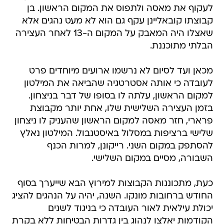
לעקוף את מאסה ולתפוס את המקום הראשון. בן
קבוצתו קובאליינן עקף גם הוא לא מעט נהגים אלא
שאצלו היה המאבק על המקום ה-13 לאחר העצירה
הבלתי מתוכננת.
מכאן ועד לסיום לא נרשמו ארועים מיוחדים פרט
לעובדה כי אותה אסטרטגיה שהביאה את המילטון
למקום הראשון, עלתה לו בסופו של דבר בניצחון.
בזמן העצירה השלישית שלו, אחת יותר מקבוצת
פרארי, חזר מאסה למקום הראשון שהעניק לו ניצחון
שלישי ברציפות במסלול באיסטנבול. המילטון נאלץ
להסתפק במקום השני. רייקונן, למרות הכנף
השבורה, מסיים במקום השלישי.
כעת, מתכוננות הקבוצות למירוץ הבא שייערך בסוף
החודש ברחובות מונקו. השנה, יהיה על הנהגים להציג
יכולת עילאית לאור העובדה כי בניגוד לשנים
הקודמות יאלצו לנהוג בין גדרות הבטיחות ללא בקרת