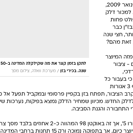
בטיחות
בז"ן - בתי זיקוק לנפט. החל מחודש ינואר 2009,
סדנאות ושיפורים
 למכור דלק
 העומד בתקן 'יורו 5' הפולט פחות
דעות
כיום. בבז"ן כבר
כל הכתבות
תר, חצי שנה
ארכיון מדורים
ס
ע זאת מהם?
כתבו לנו
פ
אביזרים לרכב
ה
 'יורו 5', גבוהה מזה המיוצר
לתקן בזמן קצר את מה שקילקלה המדינה ב-50
- ציבור
ט
/
שנה. בכירי בזן
מערכת וואלה, צילום מסך
דכי,
כי בעבור כל
ליטר סולר "נקי" נדרש הצרכן להוסיף 3 אגורות
ב הציבור, תפתח בזן בקפיין פרסומי ובמקביל תפעל אל מ
לק החדש. מכיוון שמחיר הדלק נמצא בפיקוח, נערכות שי
י התחבורה והגנת הסביבה.
כיום ניתן לרכוש דלק העומד בתקן 'יורו 5', אך זה באוקטן 98 המהווה כ-2 אחוזים ב
הדלק לתחבורה. סולר 'יורו 5' כבר מיוצר כיום, אך בתפוקה נמוכה ורק 15 תחנות ברחבי המדינה