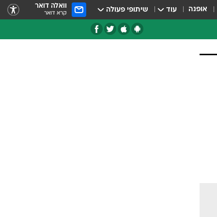
וואלה דואר
אופנה
עוד
שיתופי פעולה
קרא דואר
טגוריות
צרנים