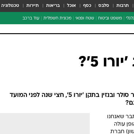
תרבות
סלבס
כסף
אוכל
בריאות
תיירות
טכנולוגיה
לגלי
משפט וביטוח
שטח ופנאי
מכונית חשמלית
עוד ברכב
ת דו-גלגלי
ביטוח רכב
י דו-גלגלי
אביזרים לרכב
ים ארוכי טווח דו-גלגלי
מכוניות חדשות
ק
מבצעים חמים
י
רו 5'?
מבחנים ארוכי טווח
מבשלים מהשטח
אופניים
משומשות
בתי הזיקוק בחיפה ערוכים לייצור סולר ובנזין בתקן 'יורו 5', חצי שנה לפני המועד
אספנות
ם?
ספורט מוטורי
בר שאנחנו
צרכנות
פן עולה
טכנולוגיה
ון) חברת