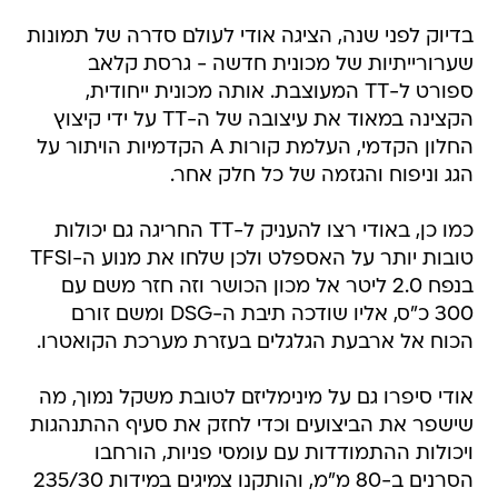
בדיוק לפני שנה, הציגה אודי לעולם סדרה של תמונות
שערורייתיות של מכונית חדשה - גרסת קלאב
ספורט ל-TT המעוצבת. אותה מכונית ייחודית,
הקצינה במאוד את עיצובה של ה-TT על ידי קיצוץ
החלון הקדמי, העלמת קורות A הקדמיות הויתור על
הגג וניפוח והגזמה של כל חלק אחר.
כמו כן, באודי רצו להעניק ל-TT החריגה גם יכולות
טובות יותר על האספלט ולכן שלחו את מנוע ה-TFSI
בנפח 2.0 ליטר אל מכון הכושר וזה חזר משם עם
300 כ"ס, אליו שודכה תיבת ה-DSG ומשם זורם
הכוח אל ארבעת הגלגלים בעזרת מערכת הקואטרו.
אודי סיפרו גם על מינימליזם לטובת משקל נמוך, מה
שישפר את הביצועים וכדי לחזק את סעיף ההתנהגות
ויכולות ההתמודדות עם עומסי פניות, הורחבו
הסרנים ב-80 מ"מ, והותקנו צמיגים במידות 235/30