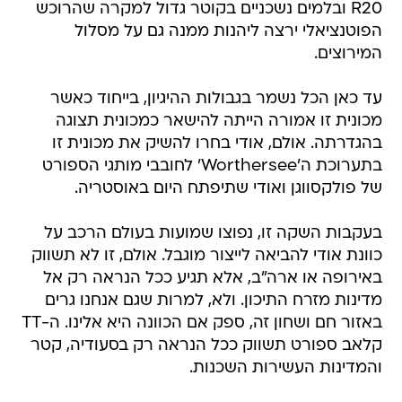
R20 ובלמים נשכניים בקוטר גדול למקרה שהרוכש
הפוטנציאלי ירצה ליהנות ממנה גם על מסלול
המירוצים.
עד כאן הכל נשמר בגבולות ההיגיון, בייחוד כאשר
מכונית זו אמורה הייתה להישאר כמכונית תצוגה
בהגדרתה. אולם, אודי בחרו להשיק את מכונית זו
בתערוכת ה'Worthersee' לחובבי מותגי הספורט
של פולקסווגן ואודי שתיפתח היום באוסטריה.
בעקבות השקה זו, נפוצו שמועות בעולם הרכב על
כוונת אודי להביאה לייצור מוגבל. אולם, זו לא תשווק
באירופה או ארה"ב, אלא תגיע ככל הנראה רק אל
מדינות מזרח התיכון. ולא, למרות שגם אנחנו גרים
באזור חם ושחון זה, ספק אם הכוונה היא אלינו. ה-TT
קלאב ספורט תשווק ככל הנראה רק בסעודיה, קטר
והמדינות העשירות השכנות.